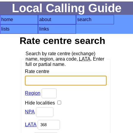
Local Calling Guide
home
about
search
lists
links
Rate centre search
Search by rate centre (exchange)
name, region, area code,
LATA
. Enter
full or partial name.
Rate centre
Region
Hide localities
NPA
LATA