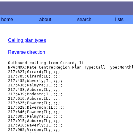
home
about
search
lists
Calling plan types
Reverse direction
Outbound calling from Girard, IL

NPA;NXX;Rate Centre;Region;Plan Type;Call Type;Monthl
217;627;Girard;IL;;;;;

217;705;Girard;IL;;;;;

217;435;Waverly;IL;;;;;

217;436;Palmyra;IL;;;;;

217;438;Auburn;IL;;;;;

217;439;Modesto;IL;;;;;

217;616;Auburn;IL;;;;;

217;625;Pawnee;IL;;;;;

217;628;Divernon;IL;;;;;

217;646;Pawnee;IL;;;;;

217;805;Palmyra;IL;;;;;

217;915;Auburn;IL;;;;;

217;916;Waverly;IL;;;;;

217;965;Virden;IL;;;;;
