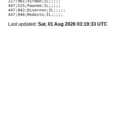
217;981;Virden;IL;;;;;

447;525;Pawnee;IL;;;;;

447;842;Divernon;IL;;;;;

Last updated:
Sat, 01 Aug 2026 03:19:33 UTC