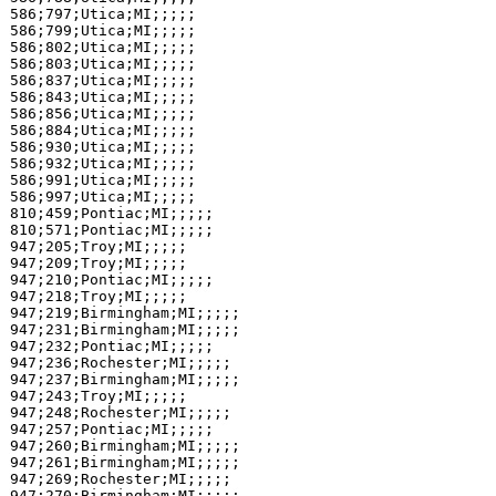
586;797;Utica;MI;;;;;

586;799;Utica;MI;;;;;

586;802;Utica;MI;;;;;

586;803;Utica;MI;;;;;

586;837;Utica;MI;;;;;

586;843;Utica;MI;;;;;

586;856;Utica;MI;;;;;

586;884;Utica;MI;;;;;

586;930;Utica;MI;;;;;

586;932;Utica;MI;;;;;

586;991;Utica;MI;;;;;

586;997;Utica;MI;;;;;

810;459;Pontiac;MI;;;;;

810;571;Pontiac;MI;;;;;

947;205;Troy;MI;;;;;

947;209;Troy;MI;;;;;

947;210;Pontiac;MI;;;;;

947;218;Troy;MI;;;;;

947;219;Birmingham;MI;;;;;

947;231;Birmingham;MI;;;;;

947;232;Pontiac;MI;;;;;

947;236;Rochester;MI;;;;;

947;237;Birmingham;MI;;;;;

947;243;Troy;MI;;;;;

947;248;Rochester;MI;;;;;

947;257;Pontiac;MI;;;;;

947;260;Birmingham;MI;;;;;

947;261;Birmingham;MI;;;;;

947;269;Rochester;MI;;;;;

947;270;Birmingham;MI;;;;;
