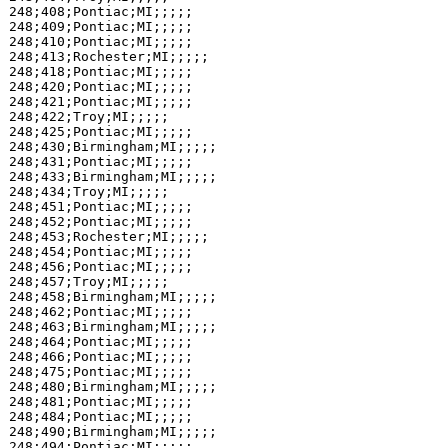
248;408;Pontiac;MI;;;;;

248;409;Pontiac;MI;;;;;

248;410;Pontiac;MI;;;;;

248;413;Rochester;MI;;;;;

248;418;Pontiac;MI;;;;;

248;420;Pontiac;MI;;;;;

248;421;Pontiac;MI;;;;;

248;422;Troy;MI;;;;;

248;425;Pontiac;MI;;;;;

248;430;Birmingham;MI;;;;;

248;431;Pontiac;MI;;;;;

248;433;Birmingham;MI;;;;;

248;434;Troy;MI;;;;;

248;451;Pontiac;MI;;;;;

248;452;Pontiac;MI;;;;;

248;453;Rochester;MI;;;;;

248;454;Pontiac;MI;;;;;

248;456;Pontiac;MI;;;;;

248;457;Troy;MI;;;;;

248;458;Birmingham;MI;;;;;

248;462;Pontiac;MI;;;;;

248;463;Birmingham;MI;;;;;

248;464;Pontiac;MI;;;;;

248;466;Pontiac;MI;;;;;

248;475;Pontiac;MI;;;;;

248;480;Birmingham;MI;;;;;

248;481;Pontiac;MI;;;;;

248;484;Pontiac;MI;;;;;

248;490;Birmingham;MI;;;;;

248;494;Pontiac;MI;;;;;
