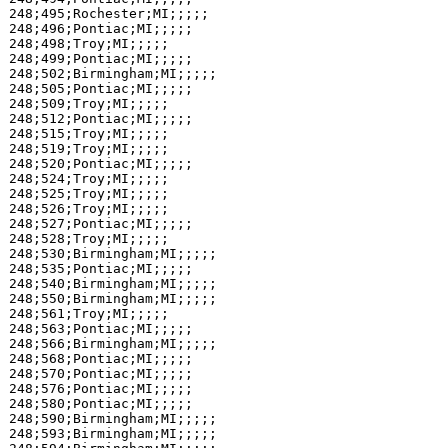
248;495;Rochester;MI;;;;;

248;496;Pontiac;MI;;;;;

248;498;Troy;MI;;;;;

248;499;Pontiac;MI;;;;;

248;502;Birmingham;MI;;;;;

248;505;Pontiac;MI;;;;;

248;509;Troy;MI;;;;;

248;512;Pontiac;MI;;;;;

248;515;Troy;MI;;;;;

248;519;Troy;MI;;;;;

248;520;Pontiac;MI;;;;;

248;524;Troy;MI;;;;;

248;525;Troy;MI;;;;;

248;526;Troy;MI;;;;;

248;527;Pontiac;MI;;;;;

248;528;Troy;MI;;;;;

248;530;Birmingham;MI;;;;;

248;535;Pontiac;MI;;;;;

248;540;Birmingham;MI;;;;;

248;550;Birmingham;MI;;;;;

248;561;Troy;MI;;;;;

248;563;Pontiac;MI;;;;;

248;566;Birmingham;MI;;;;;

248;568;Pontiac;MI;;;;;

248;570;Pontiac;MI;;;;;

248;576;Pontiac;MI;;;;;

248;580;Pontiac;MI;;;;;

248;590;Birmingham;MI;;;;;

248;593;Birmingham;MI;;;;;
