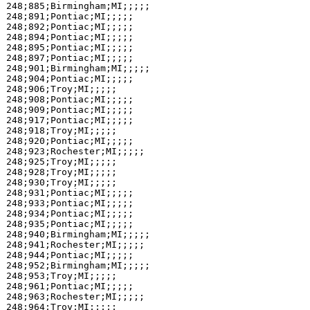
248;885;Birmingham;MI;;;;;

248;891;Pontiac;MI;;;;;

248;892;Pontiac;MI;;;;;

248;894;Pontiac;MI;;;;;

248;895;Pontiac;MI;;;;;

248;897;Pontiac;MI;;;;;

248;901;Birmingham;MI;;;;;

248;904;Pontiac;MI;;;;;

248;906;Troy;MI;;;;;

248;908;Pontiac;MI;;;;;

248;909;Pontiac;MI;;;;;

248;917;Pontiac;MI;;;;;

248;918;Troy;MI;;;;;

248;920;Pontiac;MI;;;;;

248;923;Rochester;MI;;;;;

248;925;Troy;MI;;;;;

248;928;Troy;MI;;;;;

248;930;Troy;MI;;;;;

248;931;Pontiac;MI;;;;;

248;933;Pontiac;MI;;;;;

248;934;Pontiac;MI;;;;;

248;935;Pontiac;MI;;;;;

248;940;Birmingham;MI;;;;;

248;941;Rochester;MI;;;;;

248;944;Pontiac;MI;;;;;

248;952;Birmingham;MI;;;;;

248;953;Troy;MI;;;;;

248;961;Pontiac;MI;;;;;

248;963;Rochester;MI;;;;;

248;964;Troy;MI;;;;;
