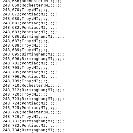
248;656;Rochester;MI;;;;;

248;659;Rochester;MI;;;;;

248;670;Troy;MI;;;;;

248;672;Pontiac;MI;;;;;

248;680;Troy;MI;;;;;

248;681;Pontiac;MI;;;;;

248;682;Pontiac;MI;;;;;

248;683;Pontiac;MI;;;;;

248;686;Birmingham;MI;;;;;

248;687;Troy;MI;;;;;

248;688;Troy;MI;;;;;

248;689;Troy;MI;;;;;

248;695;Birmingham;MI;;;;;

248;696;Birmingham;MI;;;;;

248;701;Pontiac;MI;;;;;

248;703;Troy;MI;;;;;

248;705;Pontiac;MI;;;;;

248;706;Pontiac;MI;;;;;

248;709;Troy;MI;;;;;

248;710;Rochester;MI;;;;;

248;712;Birmingham;MI;;;;;

248;720;Troy;MI;;;;;

248;723;Birmingham;MI;;;;;

248;724;Pontiac;MI;;;;;

248;725;Pontiac;MI;;;;;

248;726;Rochester;MI;;;;;

248;729;Troy;MI;;;;;

248;731;Birmingham;MI;;;;;

248;732;Pontiac;MI;;;;;

248;734;Birmingham;MI;;;;;
