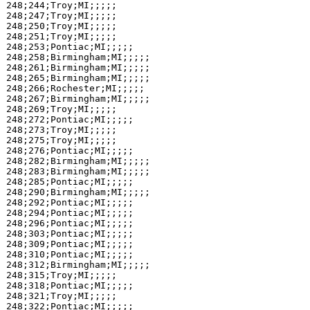
248;244;Troy;MI;;;;;

248;247;Troy;MI;;;;;

248;250;Troy;MI;;;;;

248;251;Troy;MI;;;;;

248;253;Pontiac;MI;;;;;

248;258;Birmingham;MI;;;;;

248;261;Birmingham;MI;;;;;

248;265;Birmingham;MI;;;;;

248;266;Rochester;MI;;;;;

248;267;Birmingham;MI;;;;;

248;269;Troy;MI;;;;;

248;272;Pontiac;MI;;;;;

248;273;Troy;MI;;;;;

248;275;Troy;MI;;;;;

248;276;Pontiac;MI;;;;;

248;282;Birmingham;MI;;;;;

248;283;Birmingham;MI;;;;;

248;285;Pontiac;MI;;;;;

248;290;Birmingham;MI;;;;;

248;292;Pontiac;MI;;;;;

248;294;Pontiac;MI;;;;;

248;296;Pontiac;MI;;;;;

248;303;Pontiac;MI;;;;;

248;309;Pontiac;MI;;;;;

248;310;Pontiac;MI;;;;;

248;312;Birmingham;MI;;;;;

248;315;Troy;MI;;;;;

248;318;Pontiac;MI;;;;;

248;321;Troy;MI;;;;;

248;322;Pontiac;MI;;;;;
