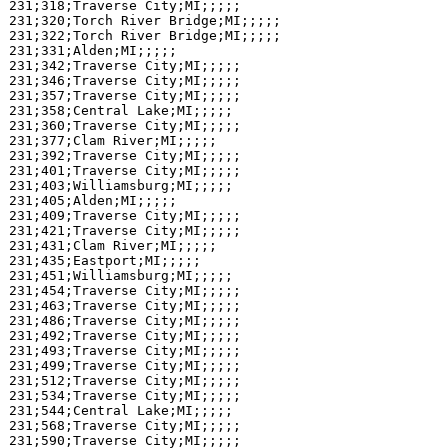
231;318;Traverse City;MI;;;;;

231;320;Torch River Bridge;MI;;;;;

231;322;Torch River Bridge;MI;;;;;

231;331;Alden;MI;;;;;

231;342;Traverse City;MI;;;;;

231;346;Traverse City;MI;;;;;

231;357;Traverse City;MI;;;;;

231;358;Central Lake;MI;;;;;

231;360;Traverse City;MI;;;;;

231;377;Clam River;MI;;;;;

231;392;Traverse City;MI;;;;;

231;401;Traverse City;MI;;;;;

231;403;Williamsburg;MI;;;;;

231;405;Alden;MI;;;;;

231;409;Traverse City;MI;;;;;

231;421;Traverse City;MI;;;;;

231;431;Clam River;MI;;;;;

231;435;Eastport;MI;;;;;

231;451;Williamsburg;MI;;;;;

231;454;Traverse City;MI;;;;;

231;463;Traverse City;MI;;;;;

231;486;Traverse City;MI;;;;;

231;492;Traverse City;MI;;;;;

231;493;Traverse City;MI;;;;;

231;499;Traverse City;MI;;;;;

231;512;Traverse City;MI;;;;;

231;534;Traverse City;MI;;;;;

231;544;Central Lake;MI;;;;;

231;568;Traverse City;MI;;;;;

231;590;Traverse City;MI;;;;;
