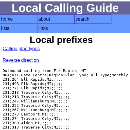
Local Calling Guide
home
about
search
lists
links
Local prefixes
Calling plan types
Reverse direction
Outbound calling from Elk Rapids, MI

NPA;NXX;Rate Centre;Region;Plan Type;Call Type;Monthly 
231;264;Elk Rapids;MI;;;;;

231;498;Elk Rapids;MI;;;;;

231;771;Elk Rapids;MI;;;;;

231;213;Traverse City;MI;;;;;

231;218;Traverse City;MI;;;;;

231;247;Williamsburg;MI;;;;;

231;252;Traverse City;MI;;;;;

231;267;Williamsburg;MI;;;;;

231;273;Eastport;MI;;;;;

231;274;Traverse City;MI;;;;;

231;300;Alden;MI;;;;;

231;313;Traverse City;MI;;;;;
