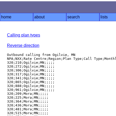
home
about
search
lists
Calling plan types
Reverse direction
Outbound calling from Ogilvie, MN

NPA;NXX;Rate Centre;Region;Plan Type;Call Type;Monthl
320;210;Ogilvie;MN;;;;;

320;272;Ogilvie;MN;;;;;

320;306;Ogilvie;MN;;;;;

320;317;Ogilvie;MN;;;;;

320;341;Ogilvie;MN;;;;;

320;865;Ogilvie;MN;;;;;

320;888;Ogilvie;MN;;;;;

320;961;Ogilvie;MN;;;;;

320;209;Mora;MN;;;;;

320;225;Mora;MN;;;;;

320;364;Mora;MN;;;;;

320;436;Mora;MN;;;;;

320;481;Mora;MN;;;;;

320;515;Mora;MN;;;;;
