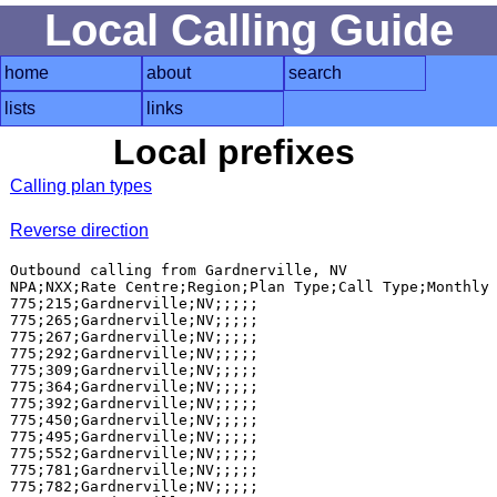
Local Calling Guide
home
about
search
lists
links
Local prefixes
Calling plan types
Reverse direction
Outbound calling from Gardnerville, NV

NPA;NXX;Rate Centre;Region;Plan Type;Call Type;Monthly 
775;215;Gardnerville;NV;;;;;

775;265;Gardnerville;NV;;;;;

775;267;Gardnerville;NV;;;;;

775;292;Gardnerville;NV;;;;;

775;309;Gardnerville;NV;;;;;

775;364;Gardnerville;NV;;;;;

775;392;Gardnerville;NV;;;;;

775;450;Gardnerville;NV;;;;;

775;495;Gardnerville;NV;;;;;

775;552;Gardnerville;NV;;;;;

775;781;Gardnerville;NV;;;;;

775;782;Gardnerville;NV;;;;;
