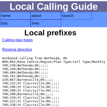
Local Calling Guide
home
about
search
lists
links
Local prefixes
Calling plan types
Reverse direction
Outbound calling from Bethesda, OH

NPA;NXX;Rate Centre;Region;Plan Type;Call Type;Monthly 
740;238;Bethesda;OH;;;;;

740;330;Bethesda;OH;;;;;

740;484;Bethesda;OH;;;;;

740;761;Bethesda;OH;;;;;

220;667;Barnesville;OH;;;;;

740;232;St Clairsville;OH;;;;;

740;296;St Clairsville;OH;;;;;

740;298;St Clairsville;OH;;;;;

740;309;Barnesville;OH;;;;;

740;310;St Clairsville;OH;;;;;

740;312;St Clairsville;OH;;;;;

740;338;St Clairsville;OH;;;;;
