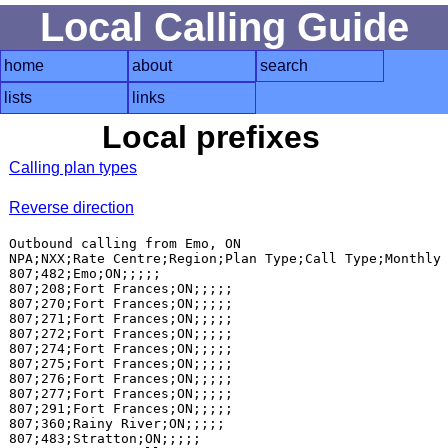
Local Calling Guide
home
about
search
lists
links
Local prefixes
Calling plan types
Reverse direction
Outbound calling from Emo, ON

NPA;NXX;Rate Centre;Region;Plan Type;Call Type;Monthly 
807;482;Emo;ON;;;;;

807;208;Fort Frances;ON;;;;;

807;270;Fort Frances;ON;;;;;

807;271;Fort Frances;ON;;;;;

807;272;Fort Frances;ON;;;;;

807;274;Fort Frances;ON;;;;;

807;275;Fort Frances;ON;;;;;

807;276;Fort Frances;ON;;;;;

807;277;Fort Frances;ON;;;;;

807;291;Fort Frances;ON;;;;;

807;360;Rainy River;ON;;;;;

807;483;Stratton;ON;;;;;
