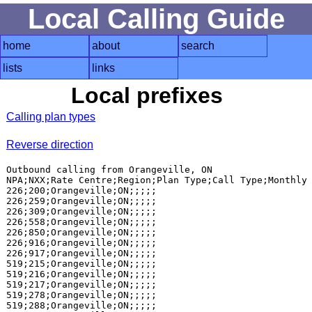
Local Calling Guide
home
about
search
lists
links
Local prefixes
Calling plan types
Reverse direction
Outbound calling from Orangeville, ON

NPA;NXX;Rate Centre;Region;Plan Type;Call Type;Monthly 
226;200;Orangeville;ON;;;;;

226;259;Orangeville;ON;;;;;

226;309;Orangeville;ON;;;;;

226;558;Orangeville;ON;;;;;

226;850;Orangeville;ON;;;;;

226;916;Orangeville;ON;;;;;

226;917;Orangeville;ON;;;;;

519;215;Orangeville;ON;;;;;

519;216;Orangeville;ON;;;;;

519;217;Orangeville;ON;;;;;

519;278;Orangeville;ON;;;;;

519;288;Orangeville;ON;;;;;
