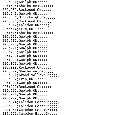
226;501;Guelph;ON;;;;;

226;525;Shelburne;ON;;;;;

226;539;Rockwood;ON;;;;;

226;541;Guelph;ON;;;;;

226;554;Hillsburgh;ON;;;;;

226;576;Rockwood;ON;;;;;

226;612;Caledon;ON;;;;;

226;614;Erin;ON;;;;;

226;615;Shelburne;ON;;;;;

226;669;Guelph;ON;;;;;

226;706;Guelph;ON;;;;;

226;770;Guelph;ON;;;;;

226;771;Guelph;ON;;;;;

226;780;Guelph;ON;;;;;

226;790;Guelph;ON;;;;;

226;820;Guelph;ON;;;;;

226;821;Guelph;ON;;;;;

226;838;Rockwood;ON;;;;;

226;879;Shelburne;ON;;;;;

226;891;Grand Valley;ON;;;;;

226;892;Erin;ON;;;;;

226;900;Guelph;ON;;;;;

226;902;Rockwood;ON;;;;;

226;962;Guelph;ON;;;;;

226;971;Guelph;ON;;;;;

226;979;Guelph;ON;;;;;

289;824;Caledon East;ON;;;;;

289;908;Caledon East;ON;;;;;

289;961;Caledon East;ON;;;;;

289;966;Caledon East;ON;;;;;
