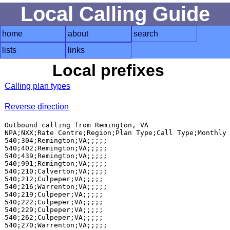
Local Calling Guide
home
about
search
lists
links
Local prefixes
Calling plan types
Reverse direction
Outbound calling from Remington, VA

NPA;NXX;Rate Centre;Region;Plan Type;Call Type;Monthly 
540;304;Remington;VA;;;;;

540;402;Remington;VA;;;;;

540;439;Remington;VA;;;;;

540;991;Remington;VA;;;;;

540;210;Calverton;VA;;;;;

540;212;Culpeper;VA;;;;;

540;216;Warrenton;VA;;;;;

540;219;Culpeper;VA;;;;;

540;222;Culpeper;VA;;;;;

540;229;Culpeper;VA;;;;;

540;262;Culpeper;VA;;;;;

540;270;Warrenton;VA;;;;;
