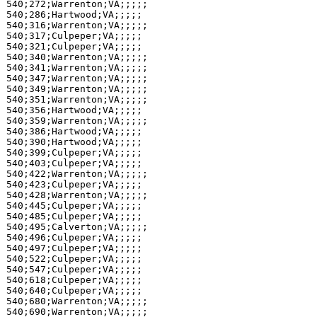
540;272;Warrenton;VA;;;;;

540;286;Hartwood;VA;;;;;

540;316;Warrenton;VA;;;;;

540;317;Culpeper;VA;;;;;

540;321;Culpeper;VA;;;;;

540;340;Warrenton;VA;;;;;

540;341;Warrenton;VA;;;;;

540;347;Warrenton;VA;;;;;

540;349;Warrenton;VA;;;;;

540;351;Warrenton;VA;;;;;

540;356;Hartwood;VA;;;;;

540;359;Warrenton;VA;;;;;

540;386;Hartwood;VA;;;;;

540;390;Hartwood;VA;;;;;

540;399;Culpeper;VA;;;;;

540;403;Culpeper;VA;;;;;

540;422;Warrenton;VA;;;;;

540;423;Culpeper;VA;;;;;

540;428;Warrenton;VA;;;;;

540;445;Culpeper;VA;;;;;

540;485;Culpeper;VA;;;;;

540;495;Calverton;VA;;;;;

540;496;Culpeper;VA;;;;;

540;497;Culpeper;VA;;;;;

540;522;Culpeper;VA;;;;;

540;547;Culpeper;VA;;;;;

540;618;Culpeper;VA;;;;;

540;640;Culpeper;VA;;;;;

540;680;Warrenton;VA;;;;;

540;690;Warrenton;VA;;;;;
