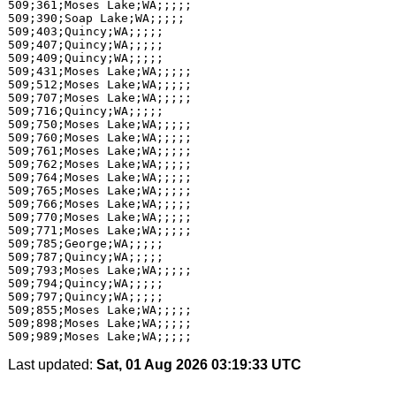
509;361;Moses Lake;WA;;;;;

509;390;Soap Lake;WA;;;;;

509;403;Quincy;WA;;;;;

509;407;Quincy;WA;;;;;

509;409;Quincy;WA;;;;;

509;431;Moses Lake;WA;;;;;

509;512;Moses Lake;WA;;;;;

509;707;Moses Lake;WA;;;;;

509;716;Quincy;WA;;;;;

509;750;Moses Lake;WA;;;;;

509;760;Moses Lake;WA;;;;;

509;761;Moses Lake;WA;;;;;

509;762;Moses Lake;WA;;;;;

509;764;Moses Lake;WA;;;;;

509;765;Moses Lake;WA;;;;;

509;766;Moses Lake;WA;;;;;

509;770;Moses Lake;WA;;;;;

509;771;Moses Lake;WA;;;;;

509;785;George;WA;;;;;

509;787;Quincy;WA;;;;;

509;793;Moses Lake;WA;;;;;

509;794;Quincy;WA;;;;;

509;797;Quincy;WA;;;;;

509;855;Moses Lake;WA;;;;;

509;898;Moses Lake;WA;;;;;

Last updated:
Sat, 01 Aug 2026 03:19:33 UTC