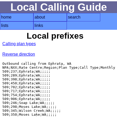
Local Calling Guide
home
about
search
lists
links
Local prefixes
Calling plan types
Reverse direction
Outbound calling from Ephrata, WA

NPA;NXX;Rate Centre;Region;Plan Type;Call Type;Monthly 
509;237;Ephrata;WA;;;;;

509;289;Ephrata;WA;;;;;

509;398;Ephrata;WA;;;;;

509;450;Ephrata;WA;;;;;

509;702;Ephrata;WA;;;;;

509;717;Ephrata;WA;;;;;

509;754;Ephrata;WA;;;;;

509;906;Ephrata;WA;;;;;

509;246;Soap Lake;WA;;;;;

509;298;Moses Lake;WA;;;;;

509;345;Wilson Creek;WA;;;;;

509;350;Moses Lake;WA;;;;;
