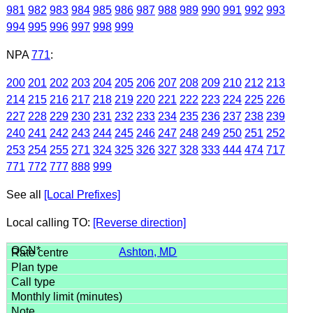
981
982
983
984
985
986
987
988
989
990
991
992
993
994
995
996
997
998
999
NPA
771
:
200
201
202
203
204
205
206
207
208
209
210
212
213
214
215
216
217
218
219
220
221
222
223
224
225
226
227
228
229
230
231
232
233
234
235
236
237
238
239
240
241
242
243
244
245
246
247
248
249
250
251
252
253
254
255
271
324
325
326
327
328
333
444
474
717
771
772
777
888
999
See all
[Local Prefixes]
Local calling TO:
[Reverse direction]
Ashton, MD