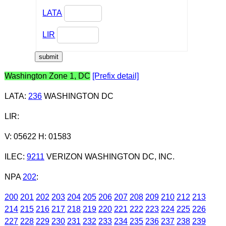
LATA
LIR
Washington Zone 1, DC
[Prefix detail]
LATA
:
236
WASHINGTON DC
LIR
:
V: 05622 H: 01583
ILEC
:
9211
VERIZON WASHINGTON DC, INC.
NPA
202
:
200
201
202
203
204
205
206
207
208
209
210
212
213
214
215
216
217
218
219
220
221
222
223
224
225
226
227
228
229
230
231
232
233
234
235
236
237
238
239