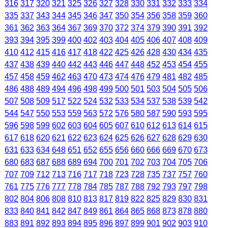
316
317
320
321
325
326
327
328
330
331
332
333
334
335
337
343
344
345
346
347
350
354
356
358
359
360
361
362
363
364
367
369
370
372
374
379
390
391
392
393
394
395
399
400
402
403
404
405
406
407
408
409
410
412
415
416
417
418
422
425
426
428
430
434
435
437
438
439
440
442
443
446
447
448
452
453
454
455
457
458
459
462
463
470
473
474
476
479
481
482
485
486
488
489
494
496
498
499
500
501
503
504
505
506
507
508
509
517
522
524
532
533
534
537
538
539
542
544
547
550
553
559
563
572
576
580
587
590
593
595
596
598
599
602
603
604
605
607
610
612
613
614
615
617
618
620
621
622
623
624
625
626
627
628
629
630
631
633
634
648
651
652
655
656
660
666
669
670
673
680
683
687
688
689
694
700
701
702
703
704
705
706
707
709
712
713
716
717
718
723
728
735
737
757
760
761
775
776
777
778
784
785
787
788
792
793
797
798
802
804
806
808
810
813
817
819
822
825
829
830
831
833
840
841
842
847
849
861
864
865
868
873
878
880
883
891
892
893
894
895
896
897
899
901
902
903
910