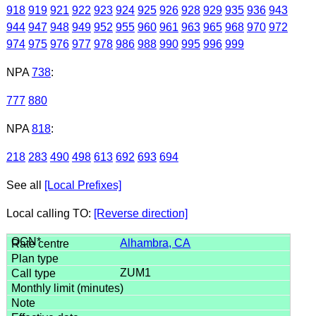
918
919
921
922
923
924
925
926
928
929
935
936
943
944
947
948
949
952
955
960
961
963
965
968
970
972
974
975
976
977
978
986
988
990
995
996
999
NPA
738
:
777
880
NPA
818
:
218
283
490
498
613
692
693
694
See all
[Local Prefixes]
Local calling TO:
[Reverse direction]
Alhambra, CA
ZUM1