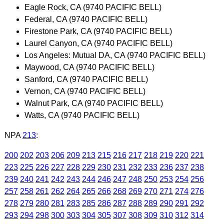
Eagle Rock, CA (9740 PACIFIC BELL)
Federal, CA (9740 PACIFIC BELL)
Firestone Park, CA (9740 PACIFIC BELL)
Laurel Canyon, CA (9740 PACIFIC BELL)
Los Angeles: Mutual DA, CA (9740 PACIFIC BELL)
Maywood, CA (9740 PACIFIC BELL)
Sanford, CA (9740 PACIFIC BELL)
Vernon, CA (9740 PACIFIC BELL)
Walnut Park, CA (9740 PACIFIC BELL)
Watts, CA (9740 PACIFIC BELL)
NPA
213
:
200
202
203
206
209
213
215
216
217
218
219
220
221
223
225
226
227
228
229
230
231
232
233
236
237
238
239
240
241
242
243
244
246
247
248
250
253
254
256
257
258
261
262
264
265
266
268
269
270
271
274
276
278
279
280
281
283
285
286
287
288
289
290
291
292
293
294
298
300
303
304
305
307
308
309
310
312
314