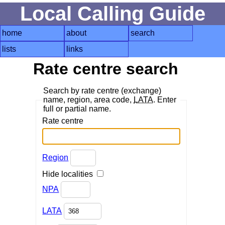
Local Calling Guide
home
about
search
lists
links
Rate centre search
Search by rate centre (exchange)
name, region, area code,
LATA
. Enter
full or partial name.
Rate centre
Region
Hide localities
NPA
LATA