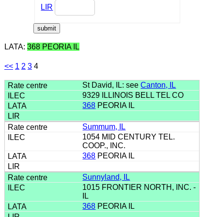
LIR
LATA:
368 PEORIA IL
<<
1
2
3
4
St David, IL: see
Canton, IL
9329 ILLINOIS BELL TEL CO
368
PEORIA IL
Summum, IL
1054 MID CENTURY TEL.
COOP., INC.
368
PEORIA IL
Sunnyland, IL
1015 FRONTIER NORTH, INC. -
IL
368
PEORIA IL