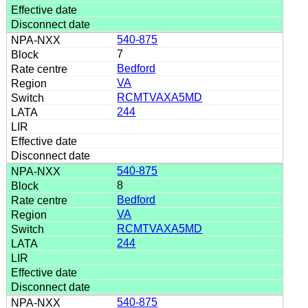
540-875
7
Bedford
VA
RCMTVAXA5MD
244
540-875
8
Bedford
VA
RCMTVAXA5MD
244
540-875