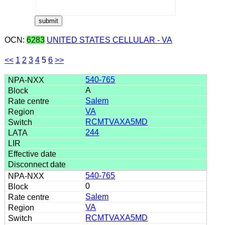
OCN:
6283
UNITED STATES CELLULAR - VA
<<
1
2
3
4
5
6
>>
540-765
A
Salem
VA
RCMTVAXA5MD
244
540-765
0
Salem
VA
RCMTVAXA5MD