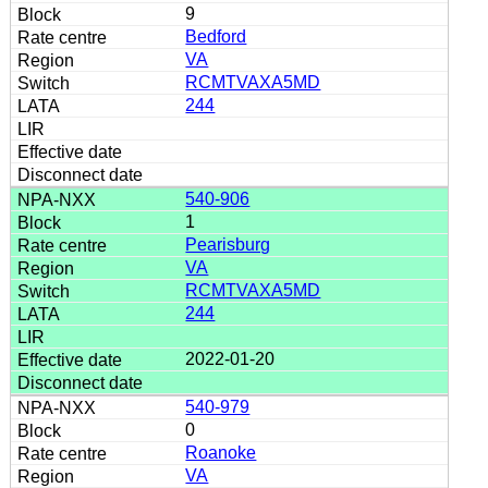
9
Bedford
VA
RCMTVAXA5MD
244
540-906
1
Pearisburg
VA
RCMTVAXA5MD
244
2022-01-20
540-979
0
Roanoke
VA