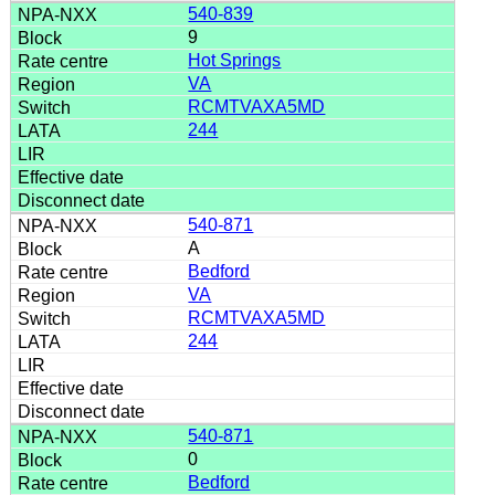
540-839
9
Hot Springs
VA
RCMTVAXA5MD
244
540-871
A
Bedford
VA
RCMTVAXA5MD
244
540-871
0
Bedford