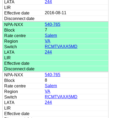
244
2016-08-11
540-765
7
Salem
VA
RCMTVAXA5MD
244
540-765
8
Salem
VA
RCMTVAXA5MD
244