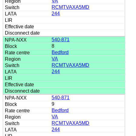
VA
RCMTVAXA5MD
244
540-871
8
Bedford
VA
RCMTVAXA5MD
244
540-871
9
Bedford
VA
RCMTVAXA5MD
244