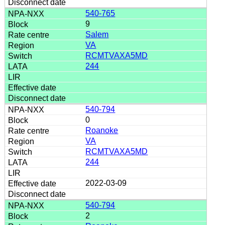
540-765
9
Salem
VA
RCMTVAXA5MD
244
540-794
0
Roanoke
VA
RCMTVAXA5MD
244
2022-03-09
540-794
2