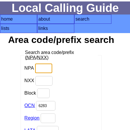
Local Calling Guide
home
about
search
lists
links
Area code/prefix search
Search area code/prefix
(
NPA
/
NXX
)
NPA
NXX
Block
OCN
Region