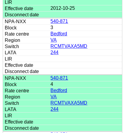
2012-10-25
540-871
3
Bedford
VA
RCMTVAXA5MD
244
540-871
4
Bedford
VA
RCMTVAXA5MD
244