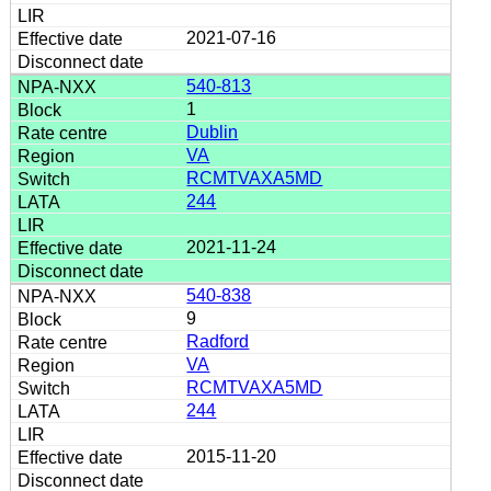
2021-07-16
540-813
1
Dublin
VA
RCMTVAXA5MD
244
2021-11-24
540-838
9
Radford
VA
RCMTVAXA5MD
244
2015-11-20