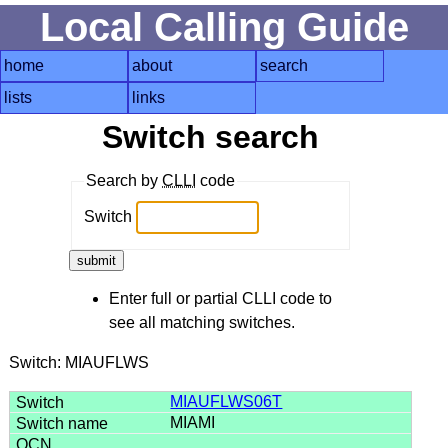
Local Calling Guide
home
about
search
lists
links
Switch search
Search by
CLLI
code
Switch
Enter full or partial CLLI code to
see all matching switches.
Switch: MIAUFLWS
MIAUFLWS06T
MIAMI