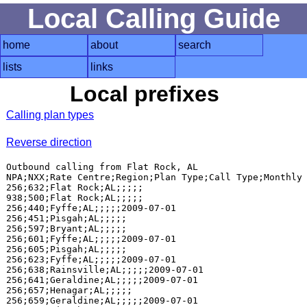
Local Calling Guide
home
about
search
lists
links
Local prefixes
Calling plan types
Reverse direction
Outbound calling from Flat Rock, AL

NPA;NXX;Rate Centre;Region;Plan Type;Call Type;Monthly 
256;632;Flat Rock;AL;;;;;

938;500;Flat Rock;AL;;;;;

256;440;Fyffe;AL;;;;;2009-07-01

256;451;Pisgah;AL;;;;;

256;597;Bryant;AL;;;;;

256;601;Fyffe;AL;;;;;2009-07-01

256;605;Pisgah;AL;;;;;

256;623;Fyffe;AL;;;;;2009-07-01

256;638;Rainsville;AL;;;;;2009-07-01

256;641;Geraldine;AL;;;;;2009-07-01

256;657;Henagar;AL;;;;;

256;659;Geraldine;AL;;;;;2009-07-01
