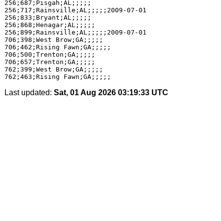
256;687;Pisgah;AL;;;;;

256;717;Rainsville;AL;;;;;2009-07-01

256;833;Bryant;AL;;;;;

256;868;Henagar;AL;;;;;

256;899;Rainsville;AL;;;;;2009-07-01

706;398;West Brow;GA;;;;;

706;462;Rising Fawn;GA;;;;;

706;500;Trenton;GA;;;;;

706;657;Trenton;GA;;;;;

762;399;West Brow;GA;;;;;

Last updated:
Sat, 01 Aug 2026 03:19:33 UTC