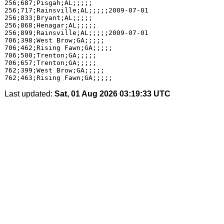
256;687;Pisgah;AL;;;;;

256;717;Rainsville;AL;;;;;2009-07-01

256;833;Bryant;AL;;;;;

256;868;Henagar;AL;;;;;

256;899;Rainsville;AL;;;;;2009-07-01

706;398;West Brow;GA;;;;;

706;462;Rising Fawn;GA;;;;;

706;500;Trenton;GA;;;;;

706;657;Trenton;GA;;;;;

762;399;West Brow;GA;;;;;

Last updated:
Sat, 01 Aug 2026 03:19:33 UTC