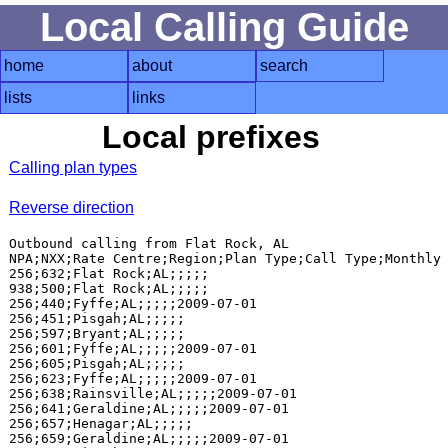
Local Calling Guide
home
about
search
lists
links
Local prefixes
Calling plan types
Reverse direction
Outbound calling from Flat Rock, AL

NPA;NXX;Rate Centre;Region;Plan Type;Call Type;Monthly 
256;632;Flat Rock;AL;;;;;

938;500;Flat Rock;AL;;;;;

256;440;Fyffe;AL;;;;;2009-07-01

256;451;Pisgah;AL;;;;;

256;597;Bryant;AL;;;;;

256;601;Fyffe;AL;;;;;2009-07-01

256;605;Pisgah;AL;;;;;

256;623;Fyffe;AL;;;;;2009-07-01

256;638;Rainsville;AL;;;;;2009-07-01

256;641;Geraldine;AL;;;;;2009-07-01

256;657;Henagar;AL;;;;;

256;659;Geraldine;AL;;;;;2009-07-01
