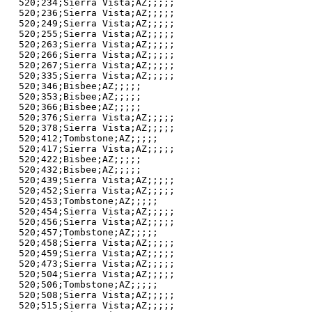
520;234;Sierra Vista;AZ;;;;;

520;236;Sierra Vista;AZ;;;;;

520;249;Sierra Vista;AZ;;;;;

520;255;Sierra Vista;AZ;;;;;

520;263;Sierra Vista;AZ;;;;;

520;266;Sierra Vista;AZ;;;;;

520;267;Sierra Vista;AZ;;;;;

520;335;Sierra Vista;AZ;;;;;

520;346;Bisbee;AZ;;;;;

520;353;Bisbee;AZ;;;;;

520;366;Bisbee;AZ;;;;;

520;376;Sierra Vista;AZ;;;;;

520;378;Sierra Vista;AZ;;;;;

520;412;Tombstone;AZ;;;;;

520;417;Sierra Vista;AZ;;;;;

520;422;Bisbee;AZ;;;;;

520;432;Bisbee;AZ;;;;;

520;439;Sierra Vista;AZ;;;;;

520;452;Sierra Vista;AZ;;;;;

520;453;Tombstone;AZ;;;;;

520;454;Sierra Vista;AZ;;;;;

520;456;Sierra Vista;AZ;;;;;

520;457;Tombstone;AZ;;;;;

520;458;Sierra Vista;AZ;;;;;

520;459;Sierra Vista;AZ;;;;;

520;473;Sierra Vista;AZ;;;;;

520;504;Sierra Vista;AZ;;;;;

520;506;Tombstone;AZ;;;;;

520;508;Sierra Vista;AZ;;;;;

520;515;Sierra Vista;AZ;;;;;
