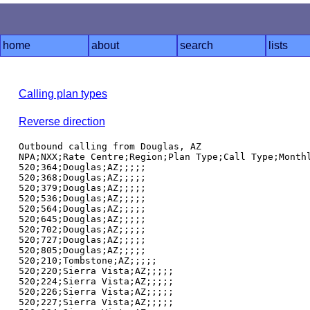
home
about
search
lists
Calling plan types
Reverse direction
Outbound calling from Douglas, AZ

NPA;NXX;Rate Centre;Region;Plan Type;Call Type;Monthl
520;364;Douglas;AZ;;;;;

520;368;Douglas;AZ;;;;;

520;379;Douglas;AZ;;;;;

520;536;Douglas;AZ;;;;;

520;564;Douglas;AZ;;;;;

520;645;Douglas;AZ;;;;;

520;702;Douglas;AZ;;;;;

520;727;Douglas;AZ;;;;;

520;805;Douglas;AZ;;;;;

520;210;Tombstone;AZ;;;;;

520;220;Sierra Vista;AZ;;;;;

520;224;Sierra Vista;AZ;;;;;

520;226;Sierra Vista;AZ;;;;;

520;227;Sierra Vista;AZ;;;;;
