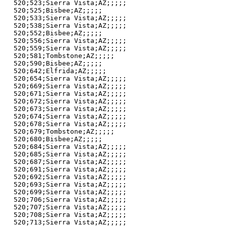
520;523;Sierra Vista;AZ;;;;;

520;525;Bisbee;AZ;;;;;

520;533;Sierra Vista;AZ;;;;;

520;538;Sierra Vista;AZ;;;;;

520;552;Bisbee;AZ;;;;;

520;556;Sierra Vista;AZ;;;;;

520;559;Sierra Vista;AZ;;;;;

520;581;Tombstone;AZ;;;;;

520;590;Bisbee;AZ;;;;;

520;642;Elfrida;AZ;;;;;

520;654;Sierra Vista;AZ;;;;;

520;669;Sierra Vista;AZ;;;;;

520;671;Sierra Vista;AZ;;;;;

520;672;Sierra Vista;AZ;;;;;

520;673;Sierra Vista;AZ;;;;;

520;674;Sierra Vista;AZ;;;;;

520;678;Sierra Vista;AZ;;;;;

520;679;Tombstone;AZ;;;;;

520;680;Bisbee;AZ;;;;;

520;684;Sierra Vista;AZ;;;;;

520;685;Sierra Vista;AZ;;;;;

520;687;Sierra Vista;AZ;;;;;

520;691;Sierra Vista;AZ;;;;;

520;692;Sierra Vista;AZ;;;;;

520;693;Sierra Vista;AZ;;;;;

520;699;Sierra Vista;AZ;;;;;

520;706;Sierra Vista;AZ;;;;;

520;707;Sierra Vista;AZ;;;;;

520;708;Sierra Vista;AZ;;;;;

520;713;Sierra Vista;AZ;;;;;
