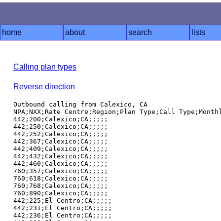
home
about
search
lists
Calling plan types
Reverse direction
Outbound calling from Calexico, CA

NPA;NXX;Rate Centre;Region;Plan Type;Call Type;Monthl
442;200;Calexico;CA;;;;;

442;250;Calexico;CA;;;;;

442;252;Calexico;CA;;;;;

442;367;Calexico;CA;;;;;

442;409;Calexico;CA;;;;;

442;432;Calexico;CA;;;;;

442;460;Calexico;CA;;;;;

760;357;Calexico;CA;;;;;

760;618;Calexico;CA;;;;;

760;768;Calexico;CA;;;;;

760;890;Calexico;CA;;;;;

442;225;El Centro;CA;;;;;

442;231;El Centro;CA;;;;;

442;236;El Centro;CA;;;;;
