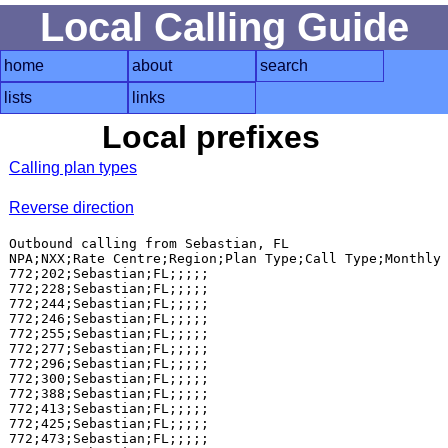
Local Calling Guide
home
about
search
lists
links
Local prefixes
Calling plan types
Reverse direction
Outbound calling from Sebastian, FL

NPA;NXX;Rate Centre;Region;Plan Type;Call Type;Monthly 
772;202;Sebastian;FL;;;;;

772;228;Sebastian;FL;;;;;

772;244;Sebastian;FL;;;;;

772;246;Sebastian;FL;;;;;

772;255;Sebastian;FL;;;;;

772;277;Sebastian;FL;;;;;

772;296;Sebastian;FL;;;;;

772;300;Sebastian;FL;;;;;

772;388;Sebastian;FL;;;;;

772;413;Sebastian;FL;;;;;

772;425;Sebastian;FL;;;;;

772;473;Sebastian;FL;;;;;
