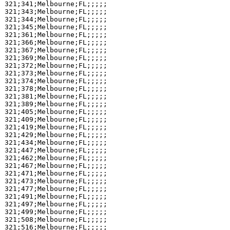
321;341;Melbourne;FL;;;;;

321;343;Melbourne;FL;;;;;

321;344;Melbourne;FL;;;;;

321;345;Melbourne;FL;;;;;

321;361;Melbourne;FL;;;;;

321;366;Melbourne;FL;;;;;

321;367;Melbourne;FL;;;;;

321;369;Melbourne;FL;;;;;

321;372;Melbourne;FL;;;;;

321;373;Melbourne;FL;;;;;

321;374;Melbourne;FL;;;;;

321;378;Melbourne;FL;;;;;

321;381;Melbourne;FL;;;;;

321;389;Melbourne;FL;;;;;

321;405;Melbourne;FL;;;;;

321;409;Melbourne;FL;;;;;

321;419;Melbourne;FL;;;;;

321;429;Melbourne;FL;;;;;

321;434;Melbourne;FL;;;;;

321;447;Melbourne;FL;;;;;

321;462;Melbourne;FL;;;;;

321;467;Melbourne;FL;;;;;

321;471;Melbourne;FL;;;;;

321;473;Melbourne;FL;;;;;

321;477;Melbourne;FL;;;;;

321;491;Melbourne;FL;;;;;

321;497;Melbourne;FL;;;;;

321;499;Melbourne;FL;;;;;

321;508;Melbourne;FL;;;;;

321;516;Melbourne;FL;;;;;
