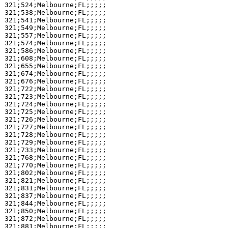
321;524;Melbourne;FL;;;;;

321;538;Melbourne;FL;;;;;

321;541;Melbourne;FL;;;;;

321;549;Melbourne;FL;;;;;

321;557;Melbourne;FL;;;;;

321;574;Melbourne;FL;;;;;

321;586;Melbourne;FL;;;;;

321;608;Melbourne;FL;;;;;

321;655;Melbourne;FL;;;;;

321;674;Melbourne;FL;;;;;

321;676;Melbourne;FL;;;;;

321;722;Melbourne;FL;;;;;

321;723;Melbourne;FL;;;;;

321;724;Melbourne;FL;;;;;

321;725;Melbourne;FL;;;;;

321;726;Melbourne;FL;;;;;

321;727;Melbourne;FL;;;;;

321;728;Melbourne;FL;;;;;

321;729;Melbourne;FL;;;;;

321;733;Melbourne;FL;;;;;

321;768;Melbourne;FL;;;;;

321;770;Melbourne;FL;;;;;

321;802;Melbourne;FL;;;;;

321;821;Melbourne;FL;;;;;

321;831;Melbourne;FL;;;;;

321;837;Melbourne;FL;;;;;

321;844;Melbourne;FL;;;;;

321;850;Melbourne;FL;;;;;

321;872;Melbourne;FL;;;;;

321;881;Melbourne;FL;;;;;
