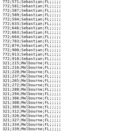
772;571;Sebastian;FL;;;;;

772;581;Sebastian;FL;;;;;

772;587;Sebastian;FL;;;;;

772;589;Sebastian;FL;;;;;

772;594;Sebastian;FL;;;;;

772;633;Sebastian;FL;;;;;

772;646;Sebastian;FL;;;;;

772;663;Sebastian;FL;;;;;

772;664;Sebastian;FL;;;;;

772;783;Sebastian;FL;;;;;

772;874;Sebastian;FL;;;;;

772;900;Sebastian;FL;;;;;

772;913;Sebastian;FL;;;;;

772;918;Sebastian;FL;;;;;

321;215;Melbourne;FL;;;;;

321;216;Melbourne;FL;;;;;

321;220;Melbourne;FL;;;;;

321;237;Melbourne;FL;;;;;

321;265;Melbourne;FL;;;;;

321;272;Melbourne;FL;;;;;

321;288;Melbourne;FL;;;;;

321;294;Melbourne;FL;;;;;

321;306;Melbourne;FL;;;;;

321;308;Melbourne;FL;;;;;

321;309;Melbourne;FL;;;;;

321;312;Melbourne;FL;;;;;

321;326;Melbourne;FL;;;;;

321;327;Melbourne;FL;;;;;

321;334;Melbourne;FL;;;;;

321;339;Melbourne;FL;;;;;
