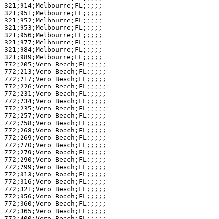
321;914;Melbourne;FL;;;;;

321;951;Melbourne;FL;;;;;

321;952;Melbourne;FL;;;;;

321;953;Melbourne;FL;;;;;

321;956;Melbourne;FL;;;;;

321;977;Melbourne;FL;;;;;

321;984;Melbourne;FL;;;;;

321;989;Melbourne;FL;;;;;

772;205;Vero Beach;FL;;;;;

772;213;Vero Beach;FL;;;;;

772;217;Vero Beach;FL;;;;;

772;226;Vero Beach;FL;;;;;

772;231;Vero Beach;FL;;;;;

772;234;Vero Beach;FL;;;;;

772;235;Vero Beach;FL;;;;;

772;257;Vero Beach;FL;;;;;

772;258;Vero Beach;FL;;;;;

772;268;Vero Beach;FL;;;;;

772;269;Vero Beach;FL;;;;;

772;270;Vero Beach;FL;;;;;

772;279;Vero Beach;FL;;;;;

772;290;Vero Beach;FL;;;;;

772;299;Vero Beach;FL;;;;;

772;313;Vero Beach;FL;;;;;

772;316;Vero Beach;FL;;;;;

772;321;Vero Beach;FL;;;;;

772;356;Vero Beach;FL;;;;;

772;360;Vero Beach;FL;;;;;

772;365;Vero Beach;FL;;;;;

772;400;Vero Beach;FL;;;;;
