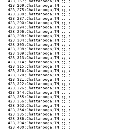
423;267;Chattanooga;TN;;;;;

423;269;Chattanooga;TN;;;;;

423;275;Chattanooga;TN;;;;;

423;280;Chattanooga;TN;;;;;

423;287;Chattanooga;TN;;;;;

423;290;Chattanooga;TN;;;;;

423;294;Chattanooga;TN;;;;;

423;296;Chattanooga;TN;;;;;

423;298;Chattanooga;TN;;;;;

423;304;Chattanooga;TN;;;;;

423;305;Chattanooga;TN;;;;;

423;308;Chattanooga;TN;;;;;

423;309;Chattanooga;TN;;;;;

423;313;Chattanooga;TN;;;;;

423;314;Chattanooga;TN;;;;;

423;315;Chattanooga;TN;;;;;

423;316;Chattanooga;TN;;;;;

423;320;Chattanooga;TN;;;;;

423;321;Chattanooga;TN;;;;;

423;322;Chattanooga;TN;;;;;

423;326;Chattanooga;TN;;;;;

423;344;Chattanooga;TN;;;;;

423;355;Chattanooga;TN;;;;;

423;356;Chattanooga;TN;;;;;

423;362;Chattanooga;TN;;;;;

423;364;Chattanooga;TN;;;;;

423;385;Chattanooga;TN;;;;;

423;386;Chattanooga;TN;;;;;

423;394;Chattanooga;TN;;;;;

423;400;Chattanooga;TN;;;;;
