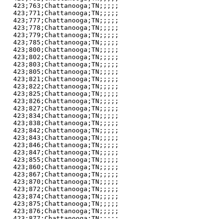
423;763;Chattanooga;TN;;;;;

423;771;Chattanooga;TN;;;;;

423;777;Chattanooga;TN;;;;;

423;778;Chattanooga;TN;;;;;

423;779;Chattanooga;TN;;;;;

423;785;Chattanooga;TN;;;;;

423;800;Chattanooga;TN;;;;;

423;802;Chattanooga;TN;;;;;

423;803;Chattanooga;TN;;;;;

423;805;Chattanooga;TN;;;;;

423;821;Chattanooga;TN;;;;;

423;822;Chattanooga;TN;;;;;

423;825;Chattanooga;TN;;;;;

423;826;Chattanooga;TN;;;;;

423;827;Chattanooga;TN;;;;;

423;834;Chattanooga;TN;;;;;

423;838;Chattanooga;TN;;;;;

423;842;Chattanooga;TN;;;;;

423;843;Chattanooga;TN;;;;;

423;846;Chattanooga;TN;;;;;

423;847;Chattanooga;TN;;;;;

423;855;Chattanooga;TN;;;;;

423;860;Chattanooga;TN;;;;;

423;867;Chattanooga;TN;;;;;

423;870;Chattanooga;TN;;;;;

423;872;Chattanooga;TN;;;;;

423;874;Chattanooga;TN;;;;;

423;875;Chattanooga;TN;;;;;

423;876;Chattanooga;TN;;;;;

423;877;Chattanooga;TN;;;;;
