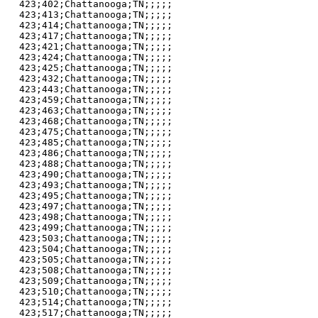
423;402;Chattanooga;TN;;;;;

423;413;Chattanooga;TN;;;;;

423;414;Chattanooga;TN;;;;;

423;417;Chattanooga;TN;;;;;

423;421;Chattanooga;TN;;;;;

423;424;Chattanooga;TN;;;;;

423;425;Chattanooga;TN;;;;;

423;432;Chattanooga;TN;;;;;

423;443;Chattanooga;TN;;;;;

423;459;Chattanooga;TN;;;;;

423;463;Chattanooga;TN;;;;;

423;468;Chattanooga;TN;;;;;

423;475;Chattanooga;TN;;;;;

423;485;Chattanooga;TN;;;;;

423;486;Chattanooga;TN;;;;;

423;488;Chattanooga;TN;;;;;

423;490;Chattanooga;TN;;;;;

423;493;Chattanooga;TN;;;;;

423;495;Chattanooga;TN;;;;;

423;497;Chattanooga;TN;;;;;

423;498;Chattanooga;TN;;;;;

423;499;Chattanooga;TN;;;;;

423;503;Chattanooga;TN;;;;;

423;504;Chattanooga;TN;;;;;

423;505;Chattanooga;TN;;;;;

423;508;Chattanooga;TN;;;;;

423;509;Chattanooga;TN;;;;;

423;510;Chattanooga;TN;;;;;

423;514;Chattanooga;TN;;;;;

423;517;Chattanooga;TN;;;;;
