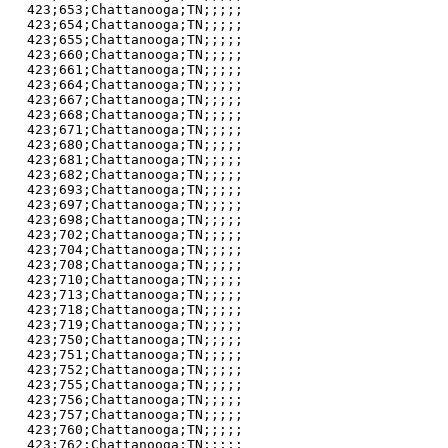
423;653;Chattanooga;TN;;;;;

423;654;Chattanooga;TN;;;;;

423;655;Chattanooga;TN;;;;;

423;660;Chattanooga;TN;;;;;

423;661;Chattanooga;TN;;;;;

423;664;Chattanooga;TN;;;;;

423;667;Chattanooga;TN;;;;;

423;668;Chattanooga;TN;;;;;

423;671;Chattanooga;TN;;;;;

423;680;Chattanooga;TN;;;;;

423;681;Chattanooga;TN;;;;;

423;682;Chattanooga;TN;;;;;

423;693;Chattanooga;TN;;;;;

423;697;Chattanooga;TN;;;;;

423;698;Chattanooga;TN;;;;;

423;702;Chattanooga;TN;;;;;

423;704;Chattanooga;TN;;;;;

423;708;Chattanooga;TN;;;;;

423;710;Chattanooga;TN;;;;;

423;713;Chattanooga;TN;;;;;

423;718;Chattanooga;TN;;;;;

423;719;Chattanooga;TN;;;;;

423;750;Chattanooga;TN;;;;;

423;751;Chattanooga;TN;;;;;

423;752;Chattanooga;TN;;;;;

423;755;Chattanooga;TN;;;;;

423;756;Chattanooga;TN;;;;;

423;757;Chattanooga;TN;;;;;

423;760;Chattanooga;TN;;;;;

423;762;Chattanooga;TN;;;;;
