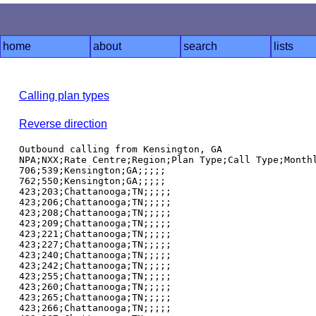
home
about
search
lists
Calling plan types
Reverse direction
Outbound calling from Kensington, GA

NPA;NXX;Rate Centre;Region;Plan Type;Call Type;Monthl
706;539;Kensington;GA;;;;;

762;550;Kensington;GA;;;;;

423;203;Chattanooga;TN;;;;;

423;206;Chattanooga;TN;;;;;

423;208;Chattanooga;TN;;;;;

423;209;Chattanooga;TN;;;;;

423;221;Chattanooga;TN;;;;;

423;227;Chattanooga;TN;;;;;

423;240;Chattanooga;TN;;;;;

423;242;Chattanooga;TN;;;;;

423;255;Chattanooga;TN;;;;;

423;260;Chattanooga;TN;;;;;

423;265;Chattanooga;TN;;;;;

423;266;Chattanooga;TN;;;;;
