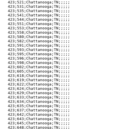
423;521;Chattanooga;TN;;;;;

423;531;Chattanooga;TN;;;;;

423;535;Chattanooga;TN;;;;;

423;541;Chattanooga;TN;;;;;

423;544;Chattanooga;TN;;;;;

423;551;Chattanooga;TN;;;;;

423;553;Chattanooga;TN;;;;;

423;558;Chattanooga;TN;;;;;

423;580;Chattanooga;TN;;;;;

423;582;Chattanooga;TN;;;;;

423;591;Chattanooga;TN;;;;;

423;593;Chattanooga;TN;;;;;

423;595;Chattanooga;TN;;;;;

423;596;Chattanooga;TN;;;;;

423;598;Chattanooga;TN;;;;;

423;602;Chattanooga;TN;;;;;

423;605;Chattanooga;TN;;;;;

423;618;Chattanooga;TN;;;;;

423;619;Chattanooga;TN;;;;;

423;622;Chattanooga;TN;;;;;

423;624;Chattanooga;TN;;;;;

423;629;Chattanooga;TN;;;;;

423;633;Chattanooga;TN;;;;;

423;634;Chattanooga;TN;;;;;

423;635;Chattanooga;TN;;;;;

423;637;Chattanooga;TN;;;;;

423;642;Chattanooga;TN;;;;;

423;643;Chattanooga;TN;;;;;

423;645;Chattanooga;TN;;;;;

423;648;Chattanooga;TN;;;;;
