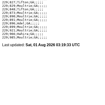
229;827;Tifton;GA;;;;;

229;829;Moultrie;GA;;;;;

229;848;Tifton;GA;;;;;

229;873;Moultrie;GA;;;;;

229;890;Moultrie;GA;;;;;

229;891;Moultrie;GA;;;;;

229;896;Adel;GA;;;;;

229;899;Moultrie;GA;;;;;

229;921;Moultrie;GA;;;;;

229;966;Hahira;GA;;;;;

Last updated:
Sat, 01 Aug 2026 03:19:33 UTC