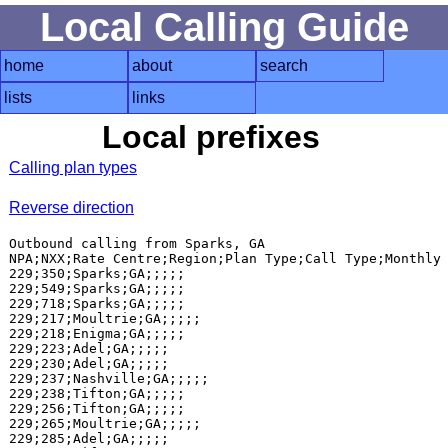
Local Calling Guide
home
about
search
lists
links
Local prefixes
Calling plan types
Reverse direction
Outbound calling from Sparks, GA

NPA;NXX;Rate Centre;Region;Plan Type;Call Type;Monthly 
229;350;Sparks;GA;;;;;

229;549;Sparks;GA;;;;;

229;718;Sparks;GA;;;;;

229;217;Moultrie;GA;;;;;

229;218;Enigma;GA;;;;;

229;223;Adel;GA;;;;;

229;230;Adel;GA;;;;;

229;237;Nashville;GA;;;;;

229;238;Tifton;GA;;;;;

229;256;Tifton;GA;;;;;

229;265;Moultrie;GA;;;;;

229;285;Adel;GA;;;;;
