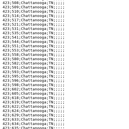
423;508;Chattanooga;TN;;;;;

423;509;Chattanooga;TN;;;;;

423;510;Chattanooga;TN;;;;;

423;514;Chattanooga;TN;;;;;

423;517;Chattanooga;TN;;;;;

423;521;Chattanooga;TN;;;;;

423;531;Chattanooga;TN;;;;;

423;535;Chattanooga;TN;;;;;

423;541;Chattanooga;TN;;;;;

423;544;Chattanooga;TN;;;;;

423;551;Chattanooga;TN;;;;;

423;553;Chattanooga;TN;;;;;

423;558;Chattanooga;TN;;;;;

423;580;Chattanooga;TN;;;;;

423;582;Chattanooga;TN;;;;;

423;591;Chattanooga;TN;;;;;

423;593;Chattanooga;TN;;;;;

423;595;Chattanooga;TN;;;;;

423;596;Chattanooga;TN;;;;;

423;598;Chattanooga;TN;;;;;

423;602;Chattanooga;TN;;;;;

423;605;Chattanooga;TN;;;;;

423;618;Chattanooga;TN;;;;;

423;619;Chattanooga;TN;;;;;

423;622;Chattanooga;TN;;;;;

423;624;Chattanooga;TN;;;;;

423;629;Chattanooga;TN;;;;;

423;633;Chattanooga;TN;;;;;

423;634;Chattanooga;TN;;;;;

423;635;Chattanooga;TN;;;;;
