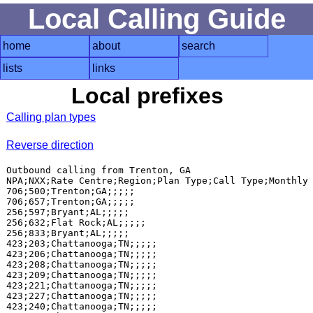
Local Calling Guide
home
about
search
lists
links
Local prefixes
Calling plan types
Reverse direction
Outbound calling from Trenton, GA

NPA;NXX;Rate Centre;Region;Plan Type;Call Type;Monthly 
706;500;Trenton;GA;;;;;

706;657;Trenton;GA;;;;;

256;597;Bryant;AL;;;;;

256;632;Flat Rock;AL;;;;;

256;833;Bryant;AL;;;;;

423;203;Chattanooga;TN;;;;;

423;206;Chattanooga;TN;;;;;

423;208;Chattanooga;TN;;;;;

423;209;Chattanooga;TN;;;;;

423;221;Chattanooga;TN;;;;;

423;227;Chattanooga;TN;;;;;

423;240;Chattanooga;TN;;;;;
