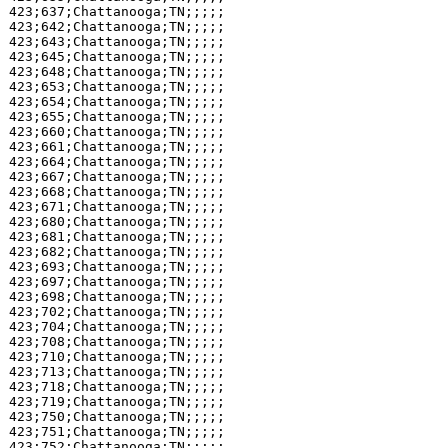
423;637;Chattanooga;TN;;;;;

423;642;Chattanooga;TN;;;;;

423;643;Chattanooga;TN;;;;;

423;645;Chattanooga;TN;;;;;

423;648;Chattanooga;TN;;;;;

423;653;Chattanooga;TN;;;;;

423;654;Chattanooga;TN;;;;;

423;655;Chattanooga;TN;;;;;

423;660;Chattanooga;TN;;;;;

423;661;Chattanooga;TN;;;;;

423;664;Chattanooga;TN;;;;;

423;667;Chattanooga;TN;;;;;

423;668;Chattanooga;TN;;;;;

423;671;Chattanooga;TN;;;;;

423;680;Chattanooga;TN;;;;;

423;681;Chattanooga;TN;;;;;

423;682;Chattanooga;TN;;;;;

423;693;Chattanooga;TN;;;;;

423;697;Chattanooga;TN;;;;;

423;698;Chattanooga;TN;;;;;

423;702;Chattanooga;TN;;;;;

423;704;Chattanooga;TN;;;;;

423;708;Chattanooga;TN;;;;;

423;710;Chattanooga;TN;;;;;

423;713;Chattanooga;TN;;;;;

423;718;Chattanooga;TN;;;;;

423;719;Chattanooga;TN;;;;;

423;750;Chattanooga;TN;;;;;

423;751;Chattanooga;TN;;;;;

423;752;Chattanooga;TN;;;;;
