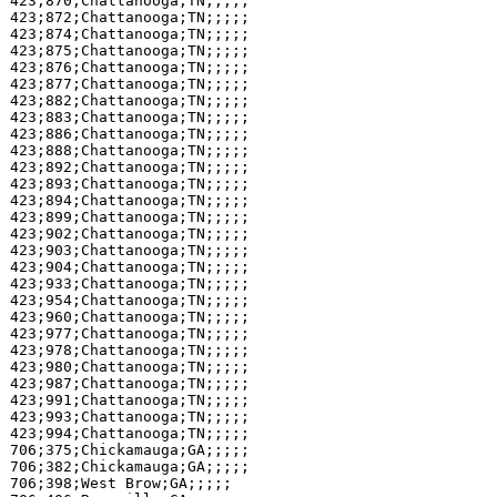
423;870;Chattanooga;TN;;;;;

423;872;Chattanooga;TN;;;;;

423;874;Chattanooga;TN;;;;;

423;875;Chattanooga;TN;;;;;

423;876;Chattanooga;TN;;;;;

423;877;Chattanooga;TN;;;;;

423;882;Chattanooga;TN;;;;;

423;883;Chattanooga;TN;;;;;

423;886;Chattanooga;TN;;;;;

423;888;Chattanooga;TN;;;;;

423;892;Chattanooga;TN;;;;;

423;893;Chattanooga;TN;;;;;

423;894;Chattanooga;TN;;;;;

423;899;Chattanooga;TN;;;;;

423;902;Chattanooga;TN;;;;;

423;903;Chattanooga;TN;;;;;

423;904;Chattanooga;TN;;;;;

423;933;Chattanooga;TN;;;;;

423;954;Chattanooga;TN;;;;;

423;960;Chattanooga;TN;;;;;

423;977;Chattanooga;TN;;;;;

423;978;Chattanooga;TN;;;;;

423;980;Chattanooga;TN;;;;;

423;987;Chattanooga;TN;;;;;

423;991;Chattanooga;TN;;;;;

423;993;Chattanooga;TN;;;;;

423;994;Chattanooga;TN;;;;;

706;375;Chickamauga;GA;;;;;

706;382;Chickamauga;GA;;;;;

706;398;West Brow;GA;;;;;
