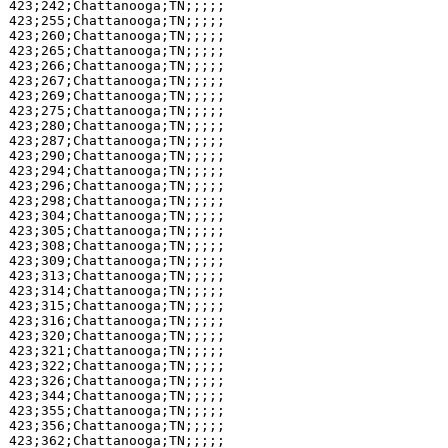
423;242;Chattanooga;TN;;;;;

423;255;Chattanooga;TN;;;;;

423;260;Chattanooga;TN;;;;;

423;265;Chattanooga;TN;;;;;

423;266;Chattanooga;TN;;;;;

423;267;Chattanooga;TN;;;;;

423;269;Chattanooga;TN;;;;;

423;275;Chattanooga;TN;;;;;

423;280;Chattanooga;TN;;;;;

423;287;Chattanooga;TN;;;;;

423;290;Chattanooga;TN;;;;;

423;294;Chattanooga;TN;;;;;

423;296;Chattanooga;TN;;;;;

423;298;Chattanooga;TN;;;;;

423;304;Chattanooga;TN;;;;;

423;305;Chattanooga;TN;;;;;

423;308;Chattanooga;TN;;;;;

423;309;Chattanooga;TN;;;;;

423;313;Chattanooga;TN;;;;;

423;314;Chattanooga;TN;;;;;

423;315;Chattanooga;TN;;;;;

423;316;Chattanooga;TN;;;;;

423;320;Chattanooga;TN;;;;;

423;321;Chattanooga;TN;;;;;

423;322;Chattanooga;TN;;;;;

423;326;Chattanooga;TN;;;;;

423;344;Chattanooga;TN;;;;;

423;355;Chattanooga;TN;;;;;

423;356;Chattanooga;TN;;;;;

423;362;Chattanooga;TN;;;;;
