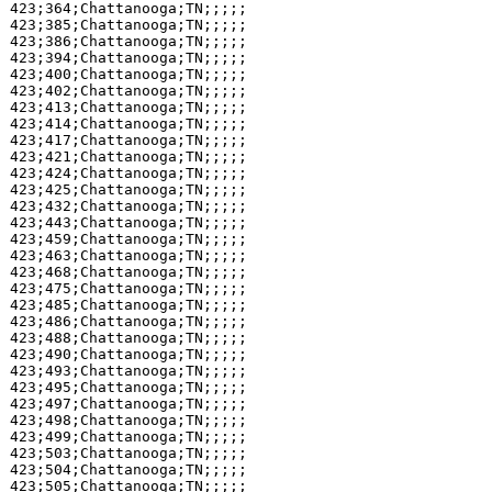
423;364;Chattanooga;TN;;;;;

423;385;Chattanooga;TN;;;;;

423;386;Chattanooga;TN;;;;;

423;394;Chattanooga;TN;;;;;

423;400;Chattanooga;TN;;;;;

423;402;Chattanooga;TN;;;;;

423;413;Chattanooga;TN;;;;;

423;414;Chattanooga;TN;;;;;

423;417;Chattanooga;TN;;;;;

423;421;Chattanooga;TN;;;;;

423;424;Chattanooga;TN;;;;;

423;425;Chattanooga;TN;;;;;

423;432;Chattanooga;TN;;;;;

423;443;Chattanooga;TN;;;;;

423;459;Chattanooga;TN;;;;;

423;463;Chattanooga;TN;;;;;

423;468;Chattanooga;TN;;;;;

423;475;Chattanooga;TN;;;;;

423;485;Chattanooga;TN;;;;;

423;486;Chattanooga;TN;;;;;

423;488;Chattanooga;TN;;;;;

423;490;Chattanooga;TN;;;;;

423;493;Chattanooga;TN;;;;;

423;495;Chattanooga;TN;;;;;

423;497;Chattanooga;TN;;;;;

423;498;Chattanooga;TN;;;;;

423;499;Chattanooga;TN;;;;;

423;503;Chattanooga;TN;;;;;

423;504;Chattanooga;TN;;;;;

423;505;Chattanooga;TN;;;;;
