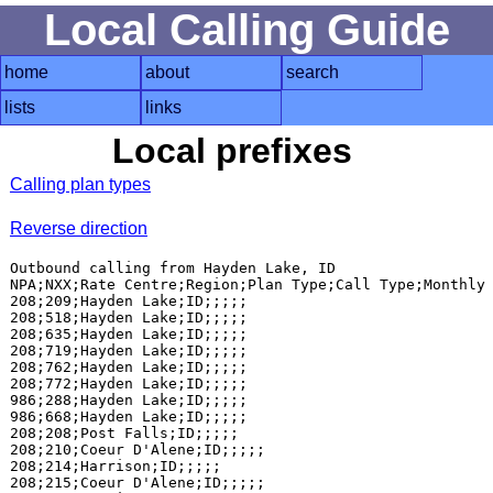
Local Calling Guide
home
about
search
lists
links
Local prefixes
Calling plan types
Reverse direction
Outbound calling from Hayden Lake, ID

NPA;NXX;Rate Centre;Region;Plan Type;Call Type;Monthly 
208;209;Hayden Lake;ID;;;;;

208;518;Hayden Lake;ID;;;;;

208;635;Hayden Lake;ID;;;;;

208;719;Hayden Lake;ID;;;;;

208;762;Hayden Lake;ID;;;;;

208;772;Hayden Lake;ID;;;;;

986;288;Hayden Lake;ID;;;;;

986;668;Hayden Lake;ID;;;;;

208;208;Post Falls;ID;;;;;

208;210;Coeur D'Alene;ID;;;;;

208;214;Harrison;ID;;;;;

208;215;Coeur D'Alene;ID;;;;;
