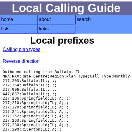
Local Calling Guide
home
about
search
lists
links
Local prefixes
Calling plan types
Reverse direction
Outbound calling from Buffalo, IL

NPA;NXX;Rate Centre;Region;Plan Type;Call Type;Monthly 
217;203;Buffalo;IL;;;;;

217;364;Buffalo;IL;;;;;

217;906;Buffalo;IL;;;;;

447;837;Buffalo;IL;;;;;

217;206;Springfield;IL;;A;;;

217;210;Springfield;IL;;A;;;

217;220;Springfield;IL;;A;;;

217;241;Springfield;IL;;A;;;

217;252;Springfield;IL;;A;;;

217;263;Springfield;IL;;A;;;

217;280;Springfield;IL;;A;;;

217;290;Riverton;IL;;A;;;
