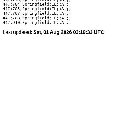
447;784;Springfield;IL;;A;;;

447;785;Springfield;IL;;A;;;

447;787;Springfield;IL;;A;;;

447;788;Springfield;IL;;A;;;

Last updated:
Sat, 01 Aug 2026 03:19:33 UTC