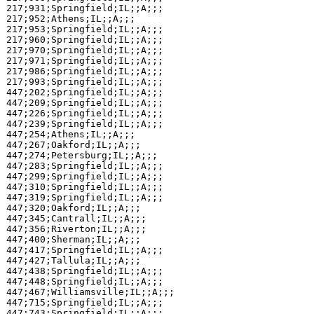
217;931;Springfield;IL;;A;;;

217;952;Athens;IL;;A;;;

217;953;Springfield;IL;;A;;;

217;960;Springfield;IL;;A;;;

217;970;Springfield;IL;;A;;;

217;971;Springfield;IL;;A;;;

217;986;Springfield;IL;;A;;;

217;993;Springfield;IL;;A;;;

447;202;Springfield;IL;;A;;;

447;209;Springfield;IL;;A;;;

447;226;Springfield;IL;;A;;;

447;239;Springfield;IL;;A;;;

447;254;Athens;IL;;A;;;

447;267;Oakford;IL;;A;;;

447;274;Petersburg;IL;;A;;;

447;283;Springfield;IL;;A;;;

447;299;Springfield;IL;;A;;;

447;310;Springfield;IL;;A;;;

447;319;Springfield;IL;;A;;;

447;320;Oakford;IL;;A;;;

447;345;Cantrall;IL;;A;;;

447;356;Riverton;IL;;A;;;

447;400;Sherman;IL;;A;;;

447;417;Springfield;IL;;A;;;

447;427;Tallula;IL;;A;;;

447;438;Springfield;IL;;A;;;

447;448;Springfield;IL;;A;;;

447;467;Williamsville;IL;;A;;;

447;715;Springfield;IL;;A;;;

447;743;Springfield;IL;;A;;;
