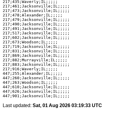
217;435;Waverly;IL;;;;;

217;461;Jacksonville;IL;;;;;

217;473;Jacksonville;IL;;;;;

217;478;Alexander;IL;;;;;

217;479;Jacksonville;IL;;;;;

217;490;Jacksonville;IL;;;;;

217;491;Jacksonville;IL;;;;;

217;517;Jacksonville;IL;;;;;

217;602;Jacksonville;IL;;;;;

217;673;Woodson;IL;;;;;

217;719;Jacksonville;IL;;;;;

217;831;Jacksonville;IL;;;;;

217;869;Jacksonville;IL;;;;;

217;882;Murrayville;IL;;;;;

217;883;Jacksonville;IL;;;;;

217;916;Waverly;IL;;;;;

447;255;Alexander;IL;;;;;

447;260;Jacksonville;IL;;;;;

447;263;Woodson;IL;;;;;

447;610;Jacksonville;IL;;;;;

447;626;Jacksonville;IL;;;;;

Last updated:
Sat, 01 Aug 2026 03:19:33 UTC