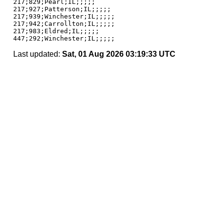
217;829;Pearl;IL;;;;;

217;927;Patterson;IL;;;;;

217;939;Winchester;IL;;;;;

217;942;Carrollton;IL;;;;;

217;983;Eldred;IL;;;;;

Last updated:
Sat, 01 Aug 2026 03:19:33 UTC