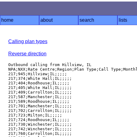
home
about
search
lists
Calling plan types
Reverse direction
Outbound calling from Hillview, IL

NPA;NXX;Rate Centre;Region;Plan Type;Call Type;Monthl
217;945;Hillview;IL;;;;;

217;374;White Hall;IL;;;;;

217;404;Roodhouse;IL;;;;;

217;405;White Hall;IL;;;;;

217;409;Carrollton;IL;;;;;

217;587;Manchester;IL;;;;;

217;589;Roodhouse;IL;;;;;

217;701;Manchester;IL;;;;;

217;702;Carrollton;IL;;;;;

217;723;Milton;IL;;;;;

217;724;Roodhouse;IL;;;;;

217;730;Winchester;IL;;;;;

217;742;Winchester;IL;;;;;

217;760;Carrollton;IL;;;;;
