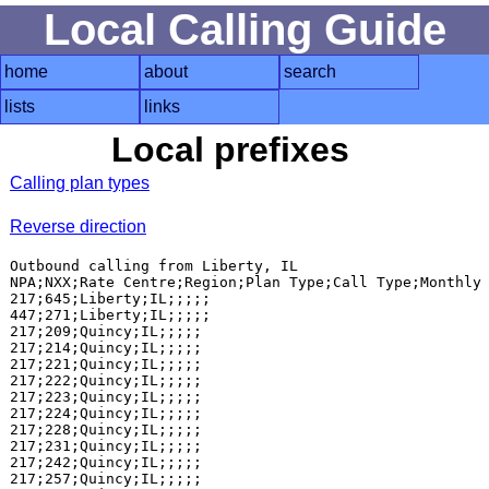
Local Calling Guide
home
about
search
lists
links
Local prefixes
Calling plan types
Reverse direction
Outbound calling from Liberty, IL

NPA;NXX;Rate Centre;Region;Plan Type;Call Type;Monthly 
217;645;Liberty;IL;;;;;

447;271;Liberty;IL;;;;;

217;209;Quincy;IL;;;;;

217;214;Quincy;IL;;;;;

217;221;Quincy;IL;;;;;

217;222;Quincy;IL;;;;;

217;223;Quincy;IL;;;;;

217;224;Quincy;IL;;;;;

217;228;Quincy;IL;;;;;

217;231;Quincy;IL;;;;;

217;242;Quincy;IL;;;;;

217;257;Quincy;IL;;;;;
