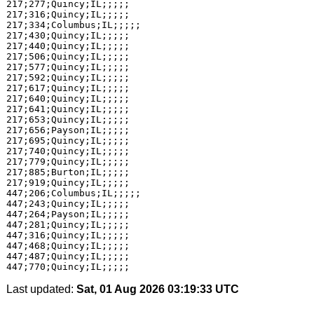
217;277;Quincy;IL;;;;;

217;316;Quincy;IL;;;;;

217;334;Columbus;IL;;;;;

217;430;Quincy;IL;;;;;

217;440;Quincy;IL;;;;;

217;506;Quincy;IL;;;;;

217;577;Quincy;IL;;;;;

217;592;Quincy;IL;;;;;

217;617;Quincy;IL;;;;;

217;640;Quincy;IL;;;;;

217;641;Quincy;IL;;;;;

217;653;Quincy;IL;;;;;

217;656;Payson;IL;;;;;

217;695;Quincy;IL;;;;;

217;740;Quincy;IL;;;;;

217;779;Quincy;IL;;;;;

217;885;Burton;IL;;;;;

217;919;Quincy;IL;;;;;

447;206;Columbus;IL;;;;;

447;243;Quincy;IL;;;;;

447;264;Payson;IL;;;;;

447;281;Quincy;IL;;;;;

447;316;Quincy;IL;;;;;

447;468;Quincy;IL;;;;;

447;487;Quincy;IL;;;;;

Last updated:
Sat, 01 Aug 2026 03:19:33 UTC