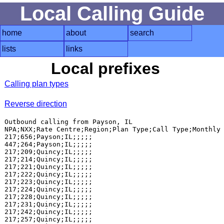
Local Calling Guide
home
about
search
lists
links
Local prefixes
Calling plan types
Reverse direction
Outbound calling from Payson, IL

NPA;NXX;Rate Centre;Region;Plan Type;Call Type;Monthly 
217;656;Payson;IL;;;;;

447;264;Payson;IL;;;;;

217;209;Quincy;IL;;;;;

217;214;Quincy;IL;;;;;

217;221;Quincy;IL;;;;;

217;222;Quincy;IL;;;;;

217;223;Quincy;IL;;;;;

217;224;Quincy;IL;;;;;

217;228;Quincy;IL;;;;;

217;231;Quincy;IL;;;;;

217;242;Quincy;IL;;;;;

217;257;Quincy;IL;;;;;
