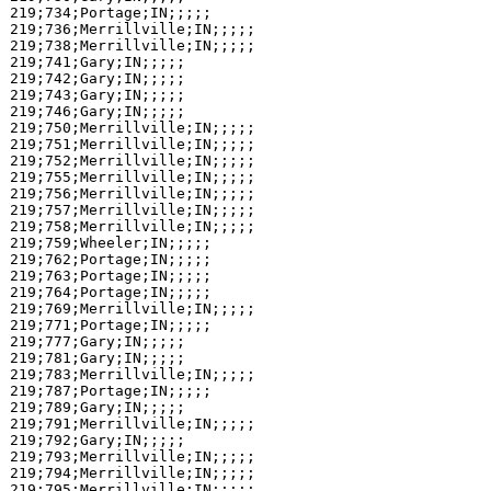
219;734;Portage;IN;;;;;

219;736;Merrillville;IN;;;;;

219;738;Merrillville;IN;;;;;

219;741;Gary;IN;;;;;

219;742;Gary;IN;;;;;

219;743;Gary;IN;;;;;

219;746;Gary;IN;;;;;

219;750;Merrillville;IN;;;;;

219;751;Merrillville;IN;;;;;

219;752;Merrillville;IN;;;;;

219;755;Merrillville;IN;;;;;

219;756;Merrillville;IN;;;;;

219;757;Merrillville;IN;;;;;

219;758;Merrillville;IN;;;;;

219;759;Wheeler;IN;;;;;

219;762;Portage;IN;;;;;

219;763;Portage;IN;;;;;

219;764;Portage;IN;;;;;

219;769;Merrillville;IN;;;;;

219;771;Portage;IN;;;;;

219;777;Gary;IN;;;;;

219;781;Gary;IN;;;;;

219;783;Merrillville;IN;;;;;

219;787;Portage;IN;;;;;

219;789;Gary;IN;;;;;

219;791;Merrillville;IN;;;;;

219;792;Gary;IN;;;;;

219;793;Merrillville;IN;;;;;

219;794;Merrillville;IN;;;;;

219;795;Merrillville;IN;;;;;
