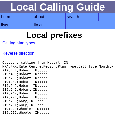
Local Calling Guide
home
about
search
lists
links
Local prefixes
Calling plan types
Reverse direction
Outbound calling from Hobart, IN

NPA;NXX;Rate Centre;Region;Plan Type;Call Type;Monthly 
219;358;Hobart;IN;;;;;

219;400;Hobart;IN;;;;;

219;788;Hobart;IN;;;;;

219;940;Hobart;IN;;;;;

219;942;Hobart;IN;;;;;

219;945;Hobart;IN;;;;;

219;947;Hobart;IN;;;;;

219;973;Hobart;IN;;;;;

219;200;Gary;IN;;;;;

219;201;Gary;IN;;;;;

219;203;Wheeler;IN;;;;;

219;219;Wheeler;IN;;;;;
