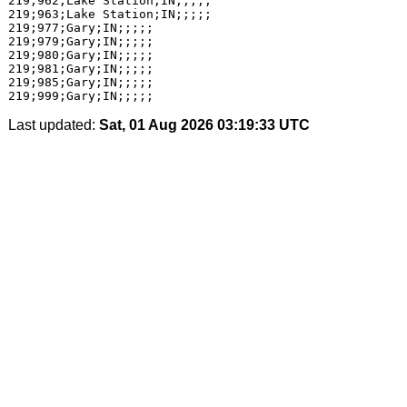
219;962;Lake Station;IN;;;;;

219;963;Lake Station;IN;;;;;

219;977;Gary;IN;;;;;

219;979;Gary;IN;;;;;

219;980;Gary;IN;;;;;

219;981;Gary;IN;;;;;

219;985;Gary;IN;;;;;

Last updated:
Sat, 01 Aug 2026 03:19:33 UTC