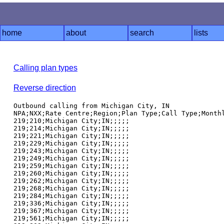
home
about
search
lists
Calling plan types
Reverse direction
Outbound calling from Michigan City, IN

NPA;NXX;Rate Centre;Region;Plan Type;Call Type;Monthl
219;210;Michigan City;IN;;;;;

219;214;Michigan City;IN;;;;;

219;221;Michigan City;IN;;;;;

219;229;Michigan City;IN;;;;;

219;243;Michigan City;IN;;;;;

219;249;Michigan City;IN;;;;;

219;259;Michigan City;IN;;;;;

219;260;Michigan City;IN;;;;;

219;262;Michigan City;IN;;;;;

219;268;Michigan City;IN;;;;;

219;284;Michigan City;IN;;;;;

219;336;Michigan City;IN;;;;;

219;367;Michigan City;IN;;;;;

219;561;Michigan City;IN;;;;;
