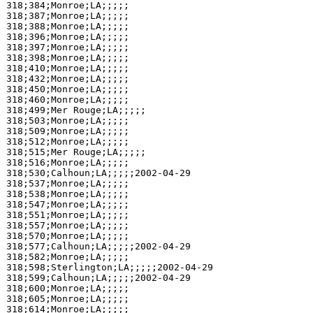
318;384;Monroe;LA;;;;;

318;387;Monroe;LA;;;;;

318;388;Monroe;LA;;;;;

318;396;Monroe;LA;;;;;

318;397;Monroe;LA;;;;;

318;398;Monroe;LA;;;;;

318;410;Monroe;LA;;;;;

318;432;Monroe;LA;;;;;

318;450;Monroe;LA;;;;;

318;460;Monroe;LA;;;;;

318;499;Mer Rouge;LA;;;;;

318;503;Monroe;LA;;;;;

318;509;Monroe;LA;;;;;

318;512;Monroe;LA;;;;;

318;515;Mer Rouge;LA;;;;;

318;516;Monroe;LA;;;;;

318;530;Calhoun;LA;;;;;2002-04-29

318;537;Monroe;LA;;;;;

318;538;Monroe;LA;;;;;

318;547;Monroe;LA;;;;;

318;551;Monroe;LA;;;;;

318;557;Monroe;LA;;;;;

318;570;Monroe;LA;;;;;

318;577;Calhoun;LA;;;;;2002-04-29

318;582;Monroe;LA;;;;;

318;598;Sterlington;LA;;;;;2002-04-29

318;599;Calhoun;LA;;;;;2002-04-29

318;600;Monroe;LA;;;;;

318;605;Monroe;LA;;;;;

318;614;Monroe;LA;;;;;
