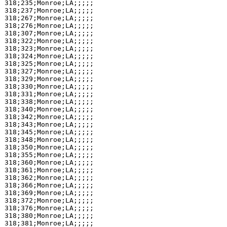
318;235;Monroe;LA;;;;;

318;237;Monroe;LA;;;;;

318;267;Monroe;LA;;;;;

318;276;Monroe;LA;;;;;

318;307;Monroe;LA;;;;;

318;322;Monroe;LA;;;;;

318;323;Monroe;LA;;;;;

318;324;Monroe;LA;;;;;

318;325;Monroe;LA;;;;;

318;327;Monroe;LA;;;;;

318;329;Monroe;LA;;;;;

318;330;Monroe;LA;;;;;

318;331;Monroe;LA;;;;;

318;338;Monroe;LA;;;;;

318;340;Monroe;LA;;;;;

318;342;Monroe;LA;;;;;

318;343;Monroe;LA;;;;;

318;345;Monroe;LA;;;;;

318;348;Monroe;LA;;;;;

318;350;Monroe;LA;;;;;

318;355;Monroe;LA;;;;;

318;360;Monroe;LA;;;;;

318;361;Monroe;LA;;;;;

318;362;Monroe;LA;;;;;

318;366;Monroe;LA;;;;;

318;369;Monroe;LA;;;;;

318;372;Monroe;LA;;;;;

318;376;Monroe;LA;;;;;

318;380;Monroe;LA;;;;;

318;381;Monroe;LA;;;;;
