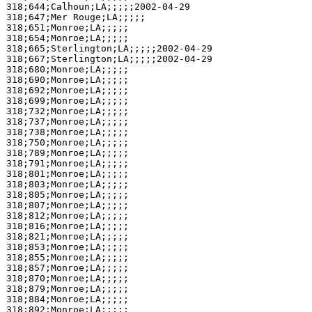
318;644;Calhoun;LA;;;;;2002-04-29

318;647;Mer Rouge;LA;;;;;

318;651;Monroe;LA;;;;;

318;654;Monroe;LA;;;;;

318;665;Sterlington;LA;;;;;2002-04-29

318;667;Sterlington;LA;;;;;2002-04-29

318;680;Monroe;LA;;;;;

318;690;Monroe;LA;;;;;

318;692;Monroe;LA;;;;;

318;699;Monroe;LA;;;;;

318;732;Monroe;LA;;;;;

318;737;Monroe;LA;;;;;

318;738;Monroe;LA;;;;;

318;750;Monroe;LA;;;;;

318;789;Monroe;LA;;;;;

318;791;Monroe;LA;;;;;

318;801;Monroe;LA;;;;;

318;803;Monroe;LA;;;;;

318;805;Monroe;LA;;;;;

318;807;Monroe;LA;;;;;

318;812;Monroe;LA;;;;;

318;816;Monroe;LA;;;;;

318;821;Monroe;LA;;;;;

318;853;Monroe;LA;;;;;

318;855;Monroe;LA;;;;;

318;857;Monroe;LA;;;;;

318;870;Monroe;LA;;;;;

318;879;Monroe;LA;;;;;

318;884;Monroe;LA;;;;;

318;892;Monroe;LA;;;;;
