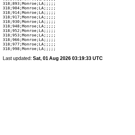
318;893;Monroe;LA;;;;;

318;904;Monroe;LA;;;;;

318;914;Monroe;LA;;;;;

318;917;Monroe;LA;;;;;

318;930;Monroe;LA;;;;;

318;948;Monroe;LA;;;;;

318;952;Monroe;LA;;;;;

318;953;Monroe;LA;;;;;

318;966;Monroe;LA;;;;;

318;977;Monroe;LA;;;;;

Last updated:
Sat, 01 Aug 2026 03:19:33 UTC