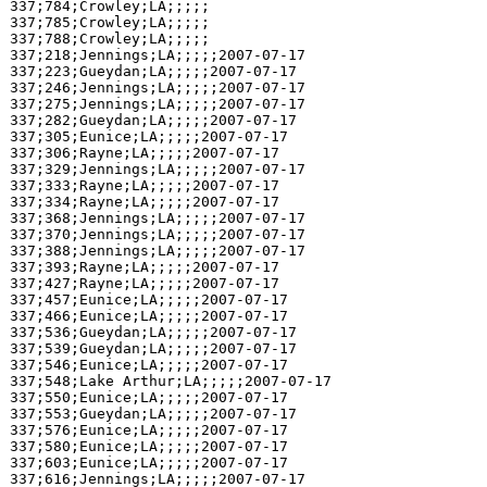
337;784;Crowley;LA;;;;;

337;785;Crowley;LA;;;;;

337;788;Crowley;LA;;;;;

337;218;Jennings;LA;;;;;2007-07-17

337;223;Gueydan;LA;;;;;2007-07-17

337;246;Jennings;LA;;;;;2007-07-17

337;275;Jennings;LA;;;;;2007-07-17

337;282;Gueydan;LA;;;;;2007-07-17

337;305;Eunice;LA;;;;;2007-07-17

337;306;Rayne;LA;;;;;2007-07-17

337;329;Jennings;LA;;;;;2007-07-17

337;333;Rayne;LA;;;;;2007-07-17

337;334;Rayne;LA;;;;;2007-07-17

337;368;Jennings;LA;;;;;2007-07-17

337;370;Jennings;LA;;;;;2007-07-17

337;388;Jennings;LA;;;;;2007-07-17

337;393;Rayne;LA;;;;;2007-07-17

337;427;Rayne;LA;;;;;2007-07-17

337;457;Eunice;LA;;;;;2007-07-17

337;466;Eunice;LA;;;;;2007-07-17

337;536;Gueydan;LA;;;;;2007-07-17

337;539;Gueydan;LA;;;;;2007-07-17

337;546;Eunice;LA;;;;;2007-07-17

337;548;Lake Arthur;LA;;;;;2007-07-17

337;550;Eunice;LA;;;;;2007-07-17

337;553;Gueydan;LA;;;;;2007-07-17

337;576;Eunice;LA;;;;;2007-07-17

337;580;Eunice;LA;;;;;2007-07-17

337;603;Eunice;LA;;;;;2007-07-17

337;616;Jennings;LA;;;;;2007-07-17
