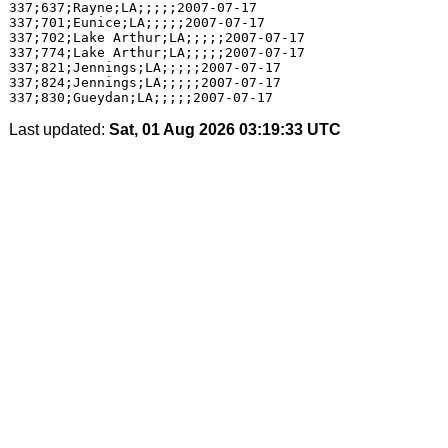
337;637;Rayne;LA;;;;;2007-07-17

337;701;Eunice;LA;;;;;2007-07-17

337;702;Lake Arthur;LA;;;;;2007-07-17

337;774;Lake Arthur;LA;;;;;2007-07-17

337;821;Jennings;LA;;;;;2007-07-17

337;824;Jennings;LA;;;;;2007-07-17

Last updated:
Sat, 01 Aug 2026 03:19:33 UTC