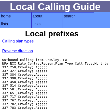
Local Calling Guide
home
about
search
lists
links
Local prefixes
Calling plan types
Reverse direction
Outbound calling from Crowley, LA

NPA;NXX;Rate Centre;Region;Plan Type;Call Type;Monthly 
337;250;Crowley;LA;;;;;

337;327;Crowley;LA;;;;;

337;384;Crowley;LA;;;;;

337;398;Crowley;LA;;;;;

337;458;Crowley;LA;;;;;

337;514;Crowley;LA;;;;;

337;581;Crowley;LA;;;;;

337;651;Crowley;LA;;;;;

337;717;Crowley;LA;;;;;

337;767;Crowley;LA;;;;;

337;782;Crowley;LA;;;;;

337;783;Crowley;LA;;;;;
