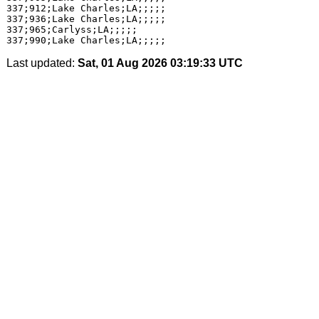
337;912;Lake Charles;LA;;;;;

337;936;Lake Charles;LA;;;;;

337;965;Carlyss;LA;;;;;

Last updated:
Sat, 01 Aug 2026 03:19:33 UTC