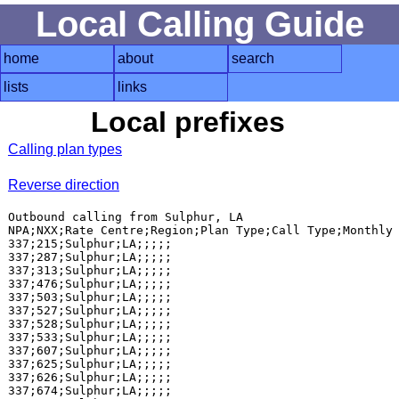
Local Calling Guide
home
about
search
lists
links
Local prefixes
Calling plan types
Reverse direction
Outbound calling from Sulphur, LA

NPA;NXX;Rate Centre;Region;Plan Type;Call Type;Monthly 
337;215;Sulphur;LA;;;;;

337;287;Sulphur;LA;;;;;

337;313;Sulphur;LA;;;;;

337;476;Sulphur;LA;;;;;

337;503;Sulphur;LA;;;;;

337;527;Sulphur;LA;;;;;

337;528;Sulphur;LA;;;;;

337;533;Sulphur;LA;;;;;

337;607;Sulphur;LA;;;;;

337;625;Sulphur;LA;;;;;

337;626;Sulphur;LA;;;;;

337;674;Sulphur;LA;;;;;
