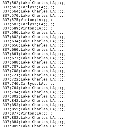
337;562;Lake Charles;LA;;;;;

337;563;Carlyss;LA;;;;;

337;564;Lake Charles;LA;;;;;

337;570;Lake Charles;LA;;;;;

337;575;Vinton;LA;;;;;

337;583;Carlyss;LA;;;;;

337;589;Vinton;LA;;;;;

337;596;Lake Charles;LA;;;;;

337;602;Lake Charles;LA;;;;;

337;634;Lake Charles;LA;;;;;

337;656;Lake Charles;LA;;;;;

337;660;Lake Charles;LA;;;;;

337;661;Lake Charles;LA;;;;;

337;677;Lake Charles;LA;;;;;

337;688;Lake Charles;LA;;;;;

337;707;Lake Charles;LA;;;;;

337;708;Lake Charles;LA;;;;;

337;721;Lake Charles;LA;;;;;

337;722;Lake Charles;LA;;;;;

337;746;Carlyss;LA;;;;;

337;764;Lake Charles;LA;;;;;

337;794;Lake Charles;LA;;;;;

337;802;Lake Charles;LA;;;;;

337;842;Lake Charles;LA;;;;;

337;853;Lake Charles;LA;;;;;

337;855;Lake Charles;LA;;;;;

337;877;Vinton;LA;;;;;

337;882;Lake Charles;LA;;;;;

337;884;Lake Charles;LA;;;;;

337;905;Lake Charles;LA;;;;;
