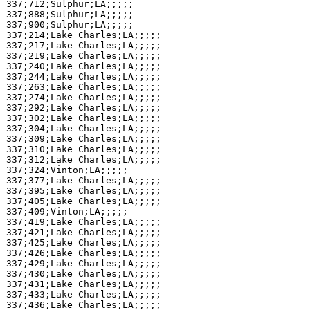
337;712;Sulphur;LA;;;;;

337;888;Sulphur;LA;;;;;

337;900;Sulphur;LA;;;;;

337;214;Lake Charles;LA;;;;;

337;217;Lake Charles;LA;;;;;

337;219;Lake Charles;LA;;;;;

337;240;Lake Charles;LA;;;;;

337;244;Lake Charles;LA;;;;;

337;263;Lake Charles;LA;;;;;

337;274;Lake Charles;LA;;;;;

337;292;Lake Charles;LA;;;;;

337;302;Lake Charles;LA;;;;;

337;304;Lake Charles;LA;;;;;

337;309;Lake Charles;LA;;;;;

337;310;Lake Charles;LA;;;;;

337;312;Lake Charles;LA;;;;;

337;324;Vinton;LA;;;;;

337;377;Lake Charles;LA;;;;;

337;395;Lake Charles;LA;;;;;

337;405;Lake Charles;LA;;;;;

337;409;Vinton;LA;;;;;

337;419;Lake Charles;LA;;;;;

337;421;Lake Charles;LA;;;;;

337;425;Lake Charles;LA;;;;;

337;426;Lake Charles;LA;;;;;

337;429;Lake Charles;LA;;;;;

337;430;Lake Charles;LA;;;;;

337;431;Lake Charles;LA;;;;;

337;433;Lake Charles;LA;;;;;

337;436;Lake Charles;LA;;;;;
