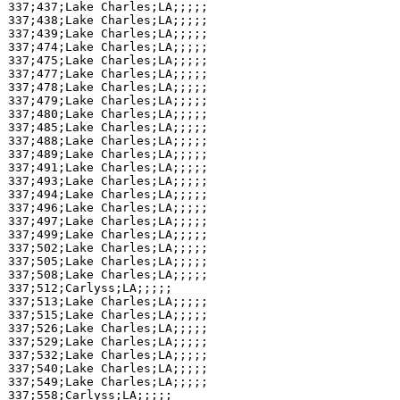
337;437;Lake Charles;LA;;;;;

337;438;Lake Charles;LA;;;;;

337;439;Lake Charles;LA;;;;;

337;474;Lake Charles;LA;;;;;

337;475;Lake Charles;LA;;;;;

337;477;Lake Charles;LA;;;;;

337;478;Lake Charles;LA;;;;;

337;479;Lake Charles;LA;;;;;

337;480;Lake Charles;LA;;;;;

337;485;Lake Charles;LA;;;;;

337;488;Lake Charles;LA;;;;;

337;489;Lake Charles;LA;;;;;

337;491;Lake Charles;LA;;;;;

337;493;Lake Charles;LA;;;;;

337;494;Lake Charles;LA;;;;;

337;496;Lake Charles;LA;;;;;

337;497;Lake Charles;LA;;;;;

337;499;Lake Charles;LA;;;;;

337;502;Lake Charles;LA;;;;;

337;505;Lake Charles;LA;;;;;

337;508;Lake Charles;LA;;;;;

337;512;Carlyss;LA;;;;;

337;513;Lake Charles;LA;;;;;

337;515;Lake Charles;LA;;;;;

337;526;Lake Charles;LA;;;;;

337;529;Lake Charles;LA;;;;;

337;532;Lake Charles;LA;;;;;

337;540;Lake Charles;LA;;;;;

337;549;Lake Charles;LA;;;;;

337;558;Carlyss;LA;;;;;
