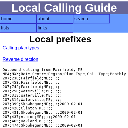
Local Calling Guide
home
about
search
lists
links
Local prefixes
Calling plan types
Reverse direction
Outbound calling from Fairfield, ME

NPA;NXX;Rate Centre;Region;Plan Type;Call Type;Monthly 
207;238;Fairfield;ME;;;;;

207;453;Fairfield;ME;;;;;

207;742;Fairfield;ME;;;;;

207;250;Waterville;ME;;;;;

207;313;Waterville;ME;;;;;

207;314;Waterville;ME;;;;;

207;399;Skowhegan;ME;;;;;2009-02-01

207;426;Clinton;ME;;;;;

207;431;Skowhegan;ME;;;;;2009-02-01

207;437;Albion;ME;;;;;2009-02-01

207;465;Oakland;ME;;;;;

207;474;Skowhegan;ME;;;;;2009-02-01
