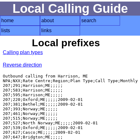
Local Calling Guide
home
about
search
lists
links
Local prefixes
Calling plan types
Reverse direction
Outbound calling from Harrison, ME

NPA;NXX;Rate Centre;Region;Plan Type;Call Type;Monthly 
207;291;Harrison;ME;;;;;

207;583;Harrison;ME;;;;;

207;595;Harrison;ME;;;;;

207;220;Oxford;ME;;;;;2009-02-01

207;381;Bethel;ME;;;;;2009-02-01

207;393;Norway;ME;;;;;

207;461;Norway;ME;;;;;

207;515;Norway;ME;;;;;

207;527;North Norway;ME;;;;;2009-02-01

207;539;Oxford;ME;;;;;2009-02-01

207;627;Casco;ME;;;;;2009-02-01

207;647;Bridgton;ME;;;;;
