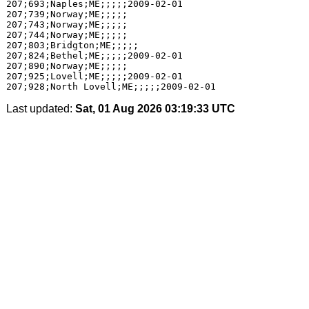
207;693;Naples;ME;;;;;2009-02-01

207;739;Norway;ME;;;;;

207;743;Norway;ME;;;;;

207;744;Norway;ME;;;;;

207;803;Bridgton;ME;;;;;

207;824;Bethel;ME;;;;;2009-02-01

207;890;Norway;ME;;;;;

207;925;Lovell;ME;;;;;2009-02-01

Last updated:
Sat, 01 Aug 2026 03:19:33 UTC