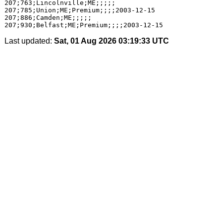
207;763;Lincolnville;ME;;;;;

207;785;Union;ME;Premium;;;;2003-12-15

207;886;Camden;ME;;;;;

Last updated:
Sat, 01 Aug 2026 03:19:33 UTC