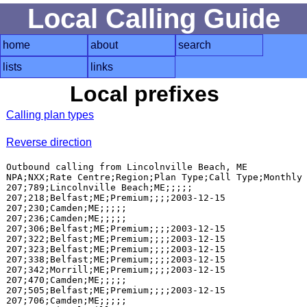
Local Calling Guide
home
about
search
lists
links
Local prefixes
Calling plan types
Reverse direction
Outbound calling from Lincolnville Beach, ME

NPA;NXX;Rate Centre;Region;Plan Type;Call Type;Monthly 
207;789;Lincolnville Beach;ME;;;;;

207;218;Belfast;ME;Premium;;;;2003-12-15

207;230;Camden;ME;;;;;

207;236;Camden;ME;;;;;

207;306;Belfast;ME;Premium;;;;2003-12-15

207;322;Belfast;ME;Premium;;;;2003-12-15

207;323;Belfast;ME;Premium;;;;2003-12-15

207;338;Belfast;ME;Premium;;;;2003-12-15

207;342;Morrill;ME;Premium;;;;2003-12-15

207;470;Camden;ME;;;;;

207;505;Belfast;ME;Premium;;;;2003-12-15

207;706;Camden;ME;;;;;
