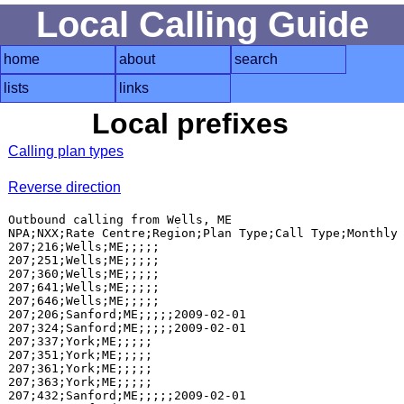
Local Calling Guide
home
about
search
lists
links
Local prefixes
Calling plan types
Reverse direction
Outbound calling from Wells, ME

NPA;NXX;Rate Centre;Region;Plan Type;Call Type;Monthly 
207;216;Wells;ME;;;;;

207;251;Wells;ME;;;;;

207;360;Wells;ME;;;;;

207;641;Wells;ME;;;;;

207;646;Wells;ME;;;;;

207;206;Sanford;ME;;;;;2009-02-01

207;324;Sanford;ME;;;;;2009-02-01

207;337;York;ME;;;;;

207;351;York;ME;;;;;

207;361;York;ME;;;;;

207;363;York;ME;;;;;

207;432;Sanford;ME;;;;;2009-02-01
