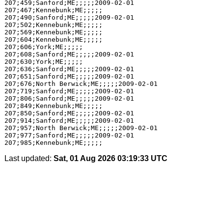
207;459;Sanford;ME;;;;;2009-02-01

207;467;Kennebunk;ME;;;;;

207;490;Sanford;ME;;;;;2009-02-01

207;502;Kennebunk;ME;;;;;

207;569;Kennebunk;ME;;;;;

207;604;Kennebunk;ME;;;;;

207;606;York;ME;;;;;

207;608;Sanford;ME;;;;;2009-02-01

207;630;York;ME;;;;;

207;636;Sanford;ME;;;;;2009-02-01

207;651;Sanford;ME;;;;;2009-02-01

207;676;North Berwick;ME;;;;;2009-02-01

207;719;Sanford;ME;;;;;2009-02-01

207;806;Sanford;ME;;;;;2009-02-01

207;849;Kennebunk;ME;;;;;

207;850;Sanford;ME;;;;;2009-02-01

207;914;Sanford;ME;;;;;2009-02-01

207;957;North Berwick;ME;;;;;2009-02-01

207;977;Sanford;ME;;;;;2009-02-01

Last updated:
Sat, 01 Aug 2026 03:19:33 UTC