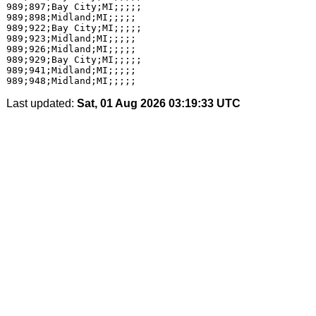
989;897;Bay City;MI;;;;;

989;898;Midland;MI;;;;;

989;922;Bay City;MI;;;;;

989;923;Midland;MI;;;;;

989;926;Midland;MI;;;;;

989;929;Bay City;MI;;;;;

989;941;Midland;MI;;;;;

Last updated:
Sat, 01 Aug 2026 03:19:33 UTC