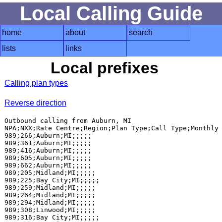
Local Calling Guide
home
about
search
lists
links
Local prefixes
Calling plan types
Reverse direction
Outbound calling from Auburn, MI

NPA;NXX;Rate Centre;Region;Plan Type;Call Type;Monthly 
989;266;Auburn;MI;;;;;

989;361;Auburn;MI;;;;;

989;416;Auburn;MI;;;;;

989;605;Auburn;MI;;;;;

989;662;Auburn;MI;;;;;

989;205;Midland;MI;;;;;

989;225;Bay City;MI;;;;;

989;259;Midland;MI;;;;;

989;264;Midland;MI;;;;;

989;294;Midland;MI;;;;;

989;308;Linwood;MI;;;;;

989;316;Bay City;MI;;;;;
