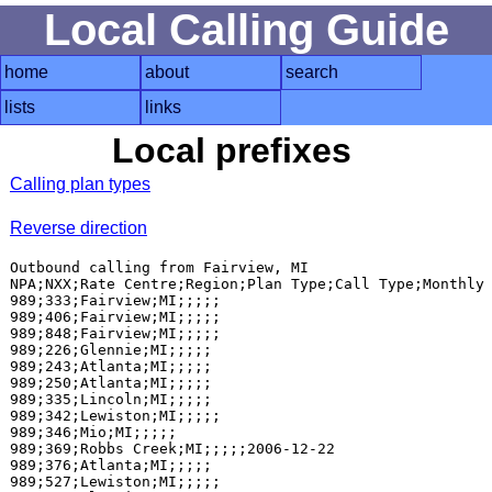
Local Calling Guide
home
about
search
lists
links
Local prefixes
Calling plan types
Reverse direction
Outbound calling from Fairview, MI

NPA;NXX;Rate Centre;Region;Plan Type;Call Type;Monthly 
989;333;Fairview;MI;;;;;

989;406;Fairview;MI;;;;;

989;848;Fairview;MI;;;;;

989;226;Glennie;MI;;;;;

989;243;Atlanta;MI;;;;;

989;250;Atlanta;MI;;;;;

989;335;Lincoln;MI;;;;;

989;342;Lewiston;MI;;;;;

989;346;Mio;MI;;;;;

989;369;Robbs Creek;MI;;;;;2006-12-22

989;376;Atlanta;MI;;;;;

989;527;Lewiston;MI;;;;;
