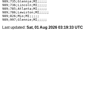
989;735;Glennie;MI;;;;;

989;736;Lincoln;MI;;;;;

989;785;Atlanta;MI;;;;;

989;786;Lewiston;MI;;;;;

989;826;Mio;MI;;;;;

Last updated:
Sat, 01 Aug 2026 03:19:33 UTC