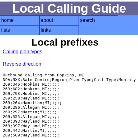
Local Calling Guide
home
about
search
lists
links
Local prefixes
Calling plan types
Reverse direction
Outbound calling from Hopkins, MI

NPA;NXX;Rate Centre;Region;Plan Type;Call Type;Monthly 
269;346;Hopkins;MI;;;;;

269;682;Hopkins;MI;;;;;

269;793;Hopkins;MI;;;;;

269;258;Wayland;MI;;;;;

269;264;Hamilton;MI;;;;;

269;286;Allegan;MI;;;;;

269;297;Martin;MI;;;;;

269;355;Allegan;MI;;;;;

269;393;Wayland;MI;;;;;

269;397;Wayland;MI;;;;;

269;442;Martin;MI;;;;;

269;509;Wayland;MI;;;;;
