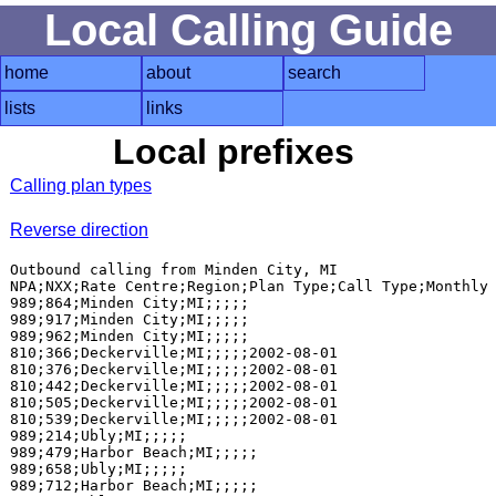
Local Calling Guide
home
about
search
lists
links
Local prefixes
Calling plan types
Reverse direction
Outbound calling from Minden City, MI

NPA;NXX;Rate Centre;Region;Plan Type;Call Type;Monthly 
989;864;Minden City;MI;;;;;

989;917;Minden City;MI;;;;;

989;962;Minden City;MI;;;;;

810;366;Deckerville;MI;;;;;2002-08-01

810;376;Deckerville;MI;;;;;2002-08-01

810;442;Deckerville;MI;;;;;2002-08-01

810;505;Deckerville;MI;;;;;2002-08-01

810;539;Deckerville;MI;;;;;2002-08-01

989;214;Ubly;MI;;;;;

989;479;Harbor Beach;MI;;;;;

989;658;Ubly;MI;;;;;

989;712;Harbor Beach;MI;;;;;
