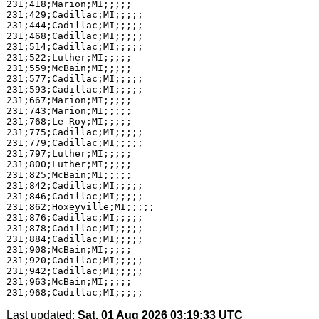
231;418;Marion;MI;;;;;

231;429;Cadillac;MI;;;;;

231;444;Cadillac;MI;;;;;

231;468;Cadillac;MI;;;;;

231;514;Cadillac;MI;;;;;

231;522;Luther;MI;;;;;

231;559;McBain;MI;;;;;

231;577;Cadillac;MI;;;;;

231;593;Cadillac;MI;;;;;

231;667;Marion;MI;;;;;

231;743;Marion;MI;;;;;

231;768;Le Roy;MI;;;;;

231;775;Cadillac;MI;;;;;

231;779;Cadillac;MI;;;;;

231;797;Luther;MI;;;;;

231;800;Luther;MI;;;;;

231;825;McBain;MI;;;;;

231;842;Cadillac;MI;;;;;

231;846;Cadillac;MI;;;;;

231;862;Hoxeyville;MI;;;;;

231;876;Cadillac;MI;;;;;

231;878;Cadillac;MI;;;;;

231;884;Cadillac;MI;;;;;

231;908;McBain;MI;;;;;

231;920;Cadillac;MI;;;;;

231;942;Cadillac;MI;;;;;

231;963;McBain;MI;;;;;

Last updated:
Sat, 01 Aug 2026 03:19:33 UTC