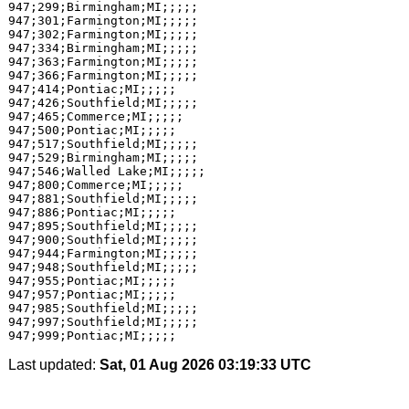
Last updated:
Sat, 01 Aug 2026 03:19:33 UTC