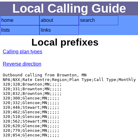
Local Calling Guide
home
about
search
lists
links
Local prefixes
Calling plan types
Reverse direction
Outbound calling from Brownton, MN

NPA;NXX;Rate Centre;Region;Plan Type;Call Type;Monthly 
320;328;Brownton;MN;;;;;

320;331;Brownton;MN;;;;;

320;832;Brownton;MN;;;;;

320;300;Glencoe;MN;;;;;

320;332;Glencoe;MN;;;;;

320;446;Stewart;MN;;;;;

320;462;Glencoe;MN;;;;;

320;510;Glencoe;MN;;;;;

320;562;Stewart;MN;;;;;

320;620;Glencoe;MN;;;;;

320;779;Glencoe;MN;;;;;

320;854;Glencoe;MN;;;;;
