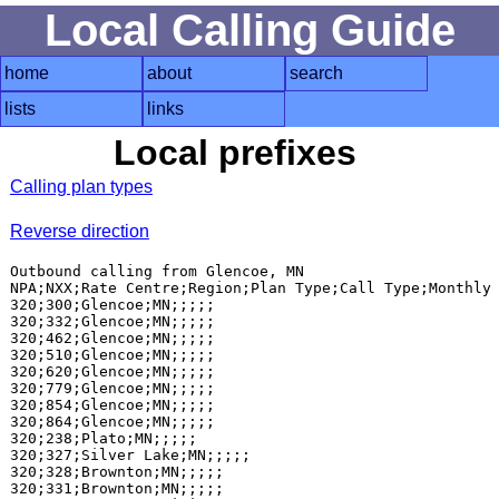
Local Calling Guide
home
about
search
lists
links
Local prefixes
Calling plan types
Reverse direction
Outbound calling from Glencoe, MN

NPA;NXX;Rate Centre;Region;Plan Type;Call Type;Monthly 
320;300;Glencoe;MN;;;;;

320;332;Glencoe;MN;;;;;

320;462;Glencoe;MN;;;;;

320;510;Glencoe;MN;;;;;

320;620;Glencoe;MN;;;;;

320;779;Glencoe;MN;;;;;

320;854;Glencoe;MN;;;;;

320;864;Glencoe;MN;;;;;

320;238;Plato;MN;;;;;

320;327;Silver Lake;MN;;;;;

320;328;Brownton;MN;;;;;

320;331;Brownton;MN;;;;;
