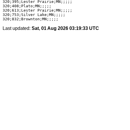
320;395;Lester Prairie;MN;;;;;

320;408;Plato;MN;;;;;

320;613;Lester Prairie;MN;;;;;

320;753;Silver Lake;MN;;;;;

Last updated:
Sat, 01 Aug 2026 03:19:33 UTC