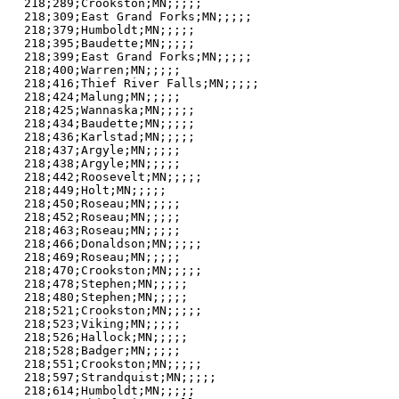
218;289;Crookston;MN;;;;;

218;309;East Grand Forks;MN;;;;;

218;379;Humboldt;MN;;;;;

218;395;Baudette;MN;;;;;

218;399;East Grand Forks;MN;;;;;

218;400;Warren;MN;;;;;

218;416;Thief River Falls;MN;;;;;

218;424;Malung;MN;;;;;

218;425;Wannaska;MN;;;;;

218;434;Baudette;MN;;;;;

218;436;Karlstad;MN;;;;;

218;437;Argyle;MN;;;;;

218;438;Argyle;MN;;;;;

218;442;Roosevelt;MN;;;;;

218;449;Holt;MN;;;;;

218;450;Roseau;MN;;;;;

218;452;Roseau;MN;;;;;

218;463;Roseau;MN;;;;;

218;466;Donaldson;MN;;;;;

218;469;Roseau;MN;;;;;

218;470;Crookston;MN;;;;;

218;478;Stephen;MN;;;;;

218;480;Stephen;MN;;;;;

218;521;Crookston;MN;;;;;

218;523;Viking;MN;;;;;

218;526;Hallock;MN;;;;;

218;528;Badger;MN;;;;;

218;551;Crookston;MN;;;;;

218;597;Strandquist;MN;;;;;

218;614;Humboldt;MN;;;;;
