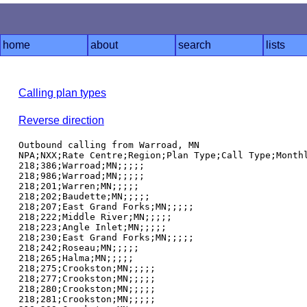
home
about
search
lists
Calling plan types
Reverse direction
Outbound calling from Warroad, MN

NPA;NXX;Rate Centre;Region;Plan Type;Call Type;Monthl
218;386;Warroad;MN;;;;;

218;986;Warroad;MN;;;;;

218;201;Warren;MN;;;;;

218;202;Baudette;MN;;;;;

218;207;East Grand Forks;MN;;;;;

218;222;Middle River;MN;;;;;

218;223;Angle Inlet;MN;;;;;

218;230;East Grand Forks;MN;;;;;

218;242;Roseau;MN;;;;;

218;265;Halma;MN;;;;;

218;275;Crookston;MN;;;;;

218;277;Crookston;MN;;;;;

218;280;Crookston;MN;;;;;

218;281;Crookston;MN;;;;;
