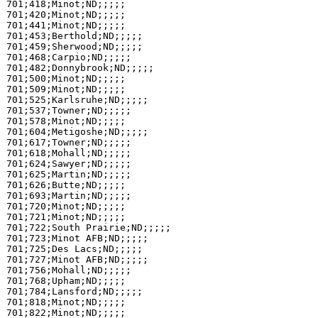
701;418;Minot;ND;;;;;

701;420;Minot;ND;;;;;

701;441;Minot;ND;;;;;

701;453;Berthold;ND;;;;;

701;459;Sherwood;ND;;;;;

701;468;Carpio;ND;;;;;

701;482;Donnybrook;ND;;;;;

701;500;Minot;ND;;;;;

701;509;Minot;ND;;;;;

701;525;Karlsruhe;ND;;;;;

701;537;Towner;ND;;;;;

701;578;Minot;ND;;;;;

701;604;Metigoshe;ND;;;;;

701;617;Towner;ND;;;;;

701;618;Mohall;ND;;;;;

701;624;Sawyer;ND;;;;;

701;625;Martin;ND;;;;;

701;626;Butte;ND;;;;;

701;693;Martin;ND;;;;;

701;720;Minot;ND;;;;;

701;721;Minot;ND;;;;;

701;722;South Prairie;ND;;;;;

701;723;Minot AFB;ND;;;;;

701;725;Des Lacs;ND;;;;;

701;727;Minot AFB;ND;;;;;

701;756;Mohall;ND;;;;;

701;768;Upham;ND;;;;;

701;784;Lansford;ND;;;;;

701;818;Minot;ND;;;;;

701;822;Minot;ND;;;;;
