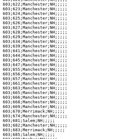
603;622;Manchester;NH;;;;;

603;623;Manchester;NH;;;;;

603;624;Manchester;NH;;;;;

603;625;Manchester;NH;;;;;

603;626;Manchester;NH;;;;;

603;627;Manchester;NH;;;;;

603;628;Manchester;NH;;;;;

603;629;Manchester;NH;;;;;

603;634;Manchester;NH;;;;;

603;639;Manchester;NH;;;;;

603;641;Manchester;NH;;;;;

603;644;Manchester;NH;;;;;

603;645;Manchester;NH;;;;;

603;647;Manchester;NH;;;;;

603;655;Manchester;NH;;;;;

603;656;Manchester;NH;;;;;

603;657;Manchester;NH;;;;;

603;661;Manchester;NH;;;;;

603;663;Manchester;NH;;;;;

603;665;Manchester;NH;;;;;

603;666;Manchester;NH;;;;;

603;668;Manchester;NH;;;;;

603;669;Manchester;NH;;;;;

603;670;Merrimack;NH;;;;;

603;674;Manchester;NH;;;;;

603;681;Salem;NH;;;;;

603;682;Manchester;NH;;;;;

603;683;Merrimack;NH;;;;;

603;685;Salem;NH;;;;;
