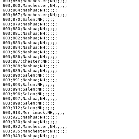
603;858;Manchester;NH;;;;;

603;860;Manchester;NH;;;;;

603;864;Nashua;NH;;;;;

603;867;Manchester;NH;;;;;

603;870;Salem;NH;;;;;

603;879;Nashua;NH;;;;;

603;880;Nashua;NH;;;;;

603;881;Nashua;NH;;;;;

603;882;Nashua;NH;;;;;

603;883;Nashua;NH;;;;;

603;884;Nashua;NH;;;;;

603;885;Nashua;NH;;;;;

603;886;Nashua;NH;;;;;

603;887;Chester;NH;;;;;

603;888;Nashua;NH;;;;;

603;889;Nashua;NH;;;;;

603;890;Salem;NH;;;;;

603;891;Nashua;NH;;;;;

603;893;Salem;NH;;;;;

603;894;Salem;NH;;;;;

603;896;Salem;NH;;;;;

603;897;Nashua;NH;;;;;

603;898;Salem;NH;;;;;

603;912;Salem;NH;;;;;

603;913;Merrimack;NH;;;;;

603;921;Nashua;NH;;;;;

603;930;Nashua;NH;;;;;

603;932;Manchester;NH;;;;;

603;935;Manchester;NH;;;;;

603;943;Nashua;NH;;;;;
