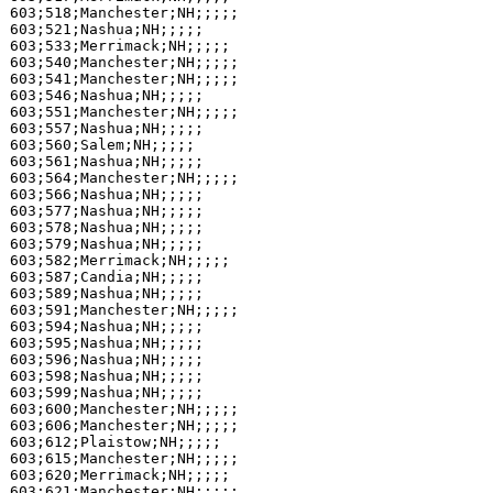
603;518;Manchester;NH;;;;;

603;521;Nashua;NH;;;;;

603;533;Merrimack;NH;;;;;

603;540;Manchester;NH;;;;;

603;541;Manchester;NH;;;;;

603;546;Nashua;NH;;;;;

603;551;Manchester;NH;;;;;

603;557;Nashua;NH;;;;;

603;560;Salem;NH;;;;;

603;561;Nashua;NH;;;;;

603;564;Manchester;NH;;;;;

603;566;Nashua;NH;;;;;

603;577;Nashua;NH;;;;;

603;578;Nashua;NH;;;;;

603;579;Nashua;NH;;;;;

603;582;Merrimack;NH;;;;;

603;587;Candia;NH;;;;;

603;589;Nashua;NH;;;;;

603;591;Manchester;NH;;;;;

603;594;Nashua;NH;;;;;

603;595;Nashua;NH;;;;;

603;596;Nashua;NH;;;;;

603;598;Nashua;NH;;;;;

603;599;Nashua;NH;;;;;

603;600;Manchester;NH;;;;;

603;606;Manchester;NH;;;;;

603;612;Plaistow;NH;;;;;

603;615;Manchester;NH;;;;;

603;620;Merrimack;NH;;;;;

603;621;Manchester;NH;;;;;
