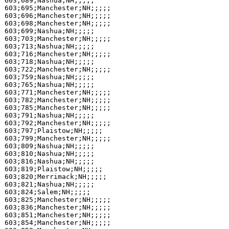
603;689;Nashua;NH;;;;;

603;695;Manchester;NH;;;;;

603;696;Manchester;NH;;;;;

603;698;Manchester;NH;;;;;

603;699;Nashua;NH;;;;;

603;703;Manchester;NH;;;;;

603;713;Nashua;NH;;;;;

603;716;Manchester;NH;;;;;

603;718;Nashua;NH;;;;;

603;722;Manchester;NH;;;;;

603;759;Nashua;NH;;;;;

603;765;Nashua;NH;;;;;

603;771;Manchester;NH;;;;;

603;782;Manchester;NH;;;;;

603;785;Manchester;NH;;;;;

603;791;Nashua;NH;;;;;

603;792;Manchester;NH;;;;;

603;797;Plaistow;NH;;;;;

603;799;Manchester;NH;;;;;

603;809;Nashua;NH;;;;;

603;810;Nashua;NH;;;;;

603;816;Nashua;NH;;;;;

603;819;Plaistow;NH;;;;;

603;820;Merrimack;NH;;;;;

603;821;Nashua;NH;;;;;

603;824;Salem;NH;;;;;

603;825;Manchester;NH;;;;;

603;836;Manchester;NH;;;;;

603;851;Manchester;NH;;;;;

603;854;Manchester;NH;;;;;
