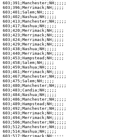
603;391;Manchester;NH;;;;;

603;396;Merrimack;NH;;;;;

603;401;Salem;NH;;;;;

603;402;Nashua;NH;;;;;

603;413;Manchester;NH;;;;;

603;417;Nashua;NH;;;;;

603;420;Merrimack;NH;;;;;

603;423;Merrimack;NH;;;;;

603;424;Merrimack;NH;;;;;

603;429;Merrimack;NH;;;;;

603;438;Nashua;NH;;;;;

603;440;Merrimack;NH;;;;;

603;453;Hampstead;NH;;;;;

603;458;Salem;NH;;;;;

603;459;Nashua;NH;;;;;

603;461;Merrimack;NH;;;;;

603;467;Manchester;NH;;;;;

603;475;Salem;NH;;;;;

603;480;Manchester;NH;;;;;

603;483;Candia;NH;;;;;

603;484;Nashua;NH;;;;;

603;486;Manchester;NH;;;;;

603;489;Hampstead;NH;;;;;

603;492;Manchester;NH;;;;;

603;493;Merrimack;NH;;;;;

603;494;Merrimack;NH;;;;;

603;506;Manchester;NH;;;;;

603;512;Manchester;NH;;;;;

603;514;Nashua;NH;;;;;

603;517;Merrimack;NH;;;;;
