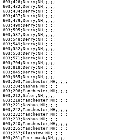
603;426;Derry;NH;;;;;

603;432;Derry;NH;;;;;

603;434;Derry;NH;;;;;

603;437;Derry;NH;;;;;

603;479;Derry;NH;;;;;

603;490;Derry;NH;;;;;

603;505;Derry;NH;;;;;

603;537;Derry;NH;;;;;

603;548;Derry;NH;;;;;

603;549;Derry;NH;;;;;

603;552;Derry;NH;;;;;

603;553;Derry;NH;;;;;

603;571;Derry;NH;;;;;

603;704;Derry;NH;;;;;

603;818;Derry;NH;;;;;

603;845;Derry;NH;;;;;

603;965;Derry;NH;;;;;

603;203;Manchester;NH;;;;;

603;204;Nashua;NH;;;;;

603;206;Manchester;NH;;;;;

603;212;Salem;NH;;;;;

603;218;Manchester;NH;;;;;

603;221;Nashua;NH;;;;;

603;222;Manchester;NH;;;;;

603;232;Manchester;NH;;;;;

603;233;Nashua;NH;;;;;

603;240;Manchester;NH;;;;;

603;255;Manchester;NH;;;;;

603;257;Plaistow;NH;;;;;

603;261;Merrimack;NH;;;;;
