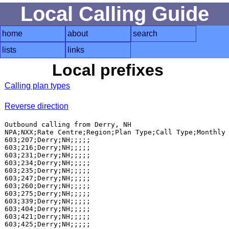
Local Calling Guide
home
about
search
lists
links
Local prefixes
Calling plan types
Reverse direction
Outbound calling from Derry, NH

NPA;NXX;Rate Centre;Region;Plan Type;Call Type;Monthly 
603;207;Derry;NH;;;;;

603;216;Derry;NH;;;;;

603;231;Derry;NH;;;;;

603;234;Derry;NH;;;;;

603;235;Derry;NH;;;;;

603;247;Derry;NH;;;;;

603;260;Derry;NH;;;;;

603;275;Derry;NH;;;;;

603;339;Derry;NH;;;;;

603;404;Derry;NH;;;;;

603;421;Derry;NH;;;;;

603;425;Derry;NH;;;;;
