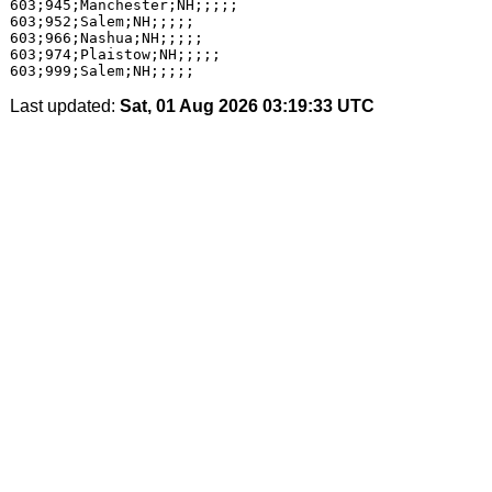
603;945;Manchester;NH;;;;;

603;952;Salem;NH;;;;;

603;966;Nashua;NH;;;;;

603;974;Plaistow;NH;;;;;

Last updated:
Sat, 01 Aug 2026 03:19:33 UTC